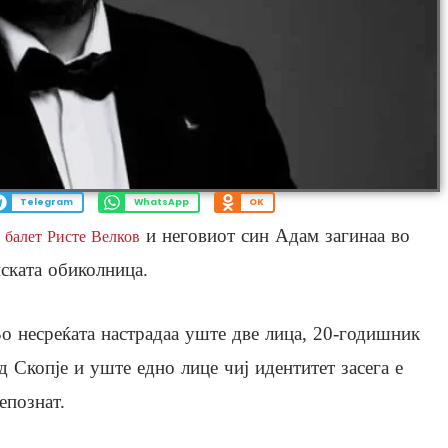
Telegram
WhatsApp
OK
и неговиот син Адам загинаа во
 балет Ристе Велков
пската обиколница.
о несреќата настрадаа уште две лица, 20-годишник
д Скопје и уште едно лице чиј идентитет засега е
епознат.