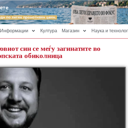
Информации
Култура
Магазин
Наука и технолог
овиот син се меѓу загинатите во
опската обиколница