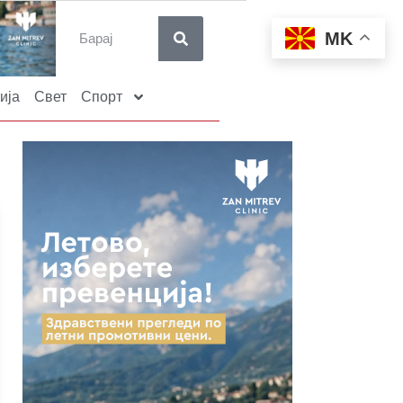
MK
ија
Свет
Спорт