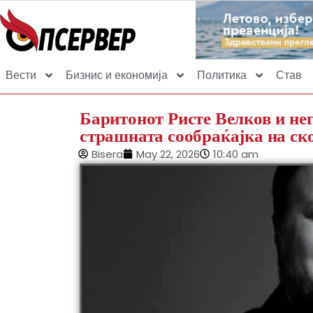
Вести
Бизнис и економија
Политика
Став
Баритонот Ристе Велков и нег
страшната сообраќајка на ск
Bisera
May 22, 2026
10:40 am