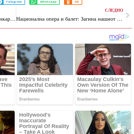
Telegram
WhatsApp
OK
СЛЕДНО
Вицегувернерката Митреска: Силен банкарски сектор, но и натаму се потребни претпазливи политики
Национална опера и балет: Загина нашиот оперски првенец, со неверување ја примивме веста за трагичната смрт