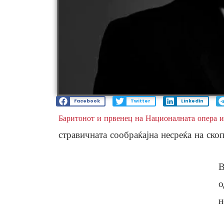
Facebook
Twitter
LinkedIn
Баритонот и првенец на Националната опера и
стравичната сообраќајна несреќа на ско
В
о
н