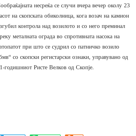
ообраќајната несреќа се случи вчера вечер околу 23
асот на скопската обиколница, кога возач на камион
згубил контрола над возилото и со него преминал
реку металната ограда во спротивната насока на
втопатот при што се судрил со патничко возило
бмв“ со скопски регистарски ознаки, управувано од
1-годишниот Ристе Велков од Скопје.