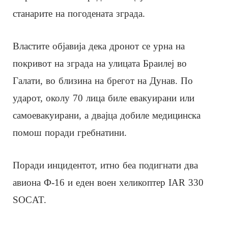
станарите на погодената зграда.
Властите објавија дека дронот се урна на
покривот на зграда на улицата Браилеј во
Галати, во близина на брегот на Дунав. По
ударот, околу 70 лица биле евакуирани или
самоевакуирани, а двајца добиле медицинска
помош поради гребнатини.
Поради инцидентот, итно беа подигнати два
авиона Ф-16 и еден воен хеликоптер IAR 330
SOCAT.