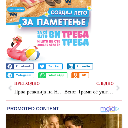
Facebook
Twitter
LinkedIn
Telegram
WhatsApp
OK
ПРЕТХОДНО
СЛЕДНО
Прва реакција на НАТО откако руски дрон удри во зграда во Романија
Венс: Трамп сè уште не одлучил дали да го одобри договорот со Иран