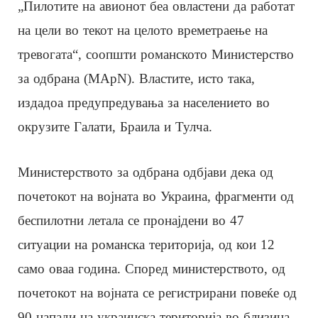
„Пилотите на авионот беа овластени да работат
на цели во текот на целото времетраење на
тревогата“, соопшти романското Министерство
за одбрана (MApN). Властите, исто така,
издадоа предупредувања за населението во
окрузите Галати, Браила и Тулча.
Министерството за одбрана одбјави дека од
почетокот на војната во Украина, фрагменти од
беспилотни летала се пронајдени во 47
ситуации на романска територија, од кои 12
само оваа година. Според министерството, од
почетокот на војната се регистрирани повеќе од
90 напади на украинска територија во близина