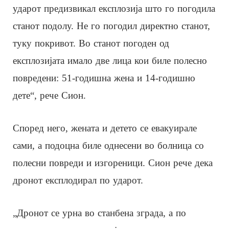
ударот предизвикал експлозија што го погодила
станот подолу. Не го погодил директно станот,
туку покривот. Во станот погоден од
експлозијата имало две лица кои биле полесно
повредени: 51-годишна жена и 14-годишно
дете“, рече Сион.
Според него, жената и детето се евакуирале
сами, а подоцна биле однесени во болница со
полесни повреди и изгореници. Сион рече дека
дронот експлодирал по ударот.
„Дронот се урна во станбена зграда, а по