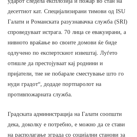
ударот следела експлозија и пожар во стан на
десеттиот кат. Специјализирани тимови од ISU
Галати и Романската разузнавачка служба (SRI)
спроведуваат истрага. 70 лица се евакуирани, а
нивното враќање во своите домови ќе биде
одлучено по експертскиот извештај. Луѓето
отишле да престојуваат кај роднини и
пријатели, тие не побарале сместување што го
нуди градот“, додаде портпаролот на
противпожарната служба.
Градската администрација на Галати соопшти
дека, доколку е потребно, е можно да се стави
на располагање зграда со социјални станови за