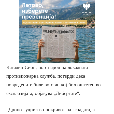
Каталин Сион, портпарол на локалната
противпожарна служба, потврди дека
повредените биле во стан кој бил оштетен во
експлозијата, објавува „Либертате“.
„Дронот удрил во покривот на зградата, а