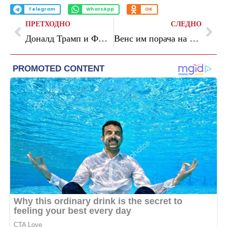
Telegram
WhatsApp
OK
ПРЕТХОДНО
СЛЕДНО
Доналд Трамп и ФИФА го режираа најголемиот скандал на СП
Венс им порача на Британците: Имавте шест премиери, нешто е длабоко погрешно