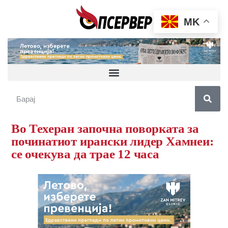
MK
Во Техеран започна поворката за
починатиот ирански лидер Хамнеи:
се очекува да трае 12 часа