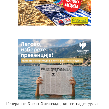
Генералот Хасан Хасанзаде, кој ги надгледува