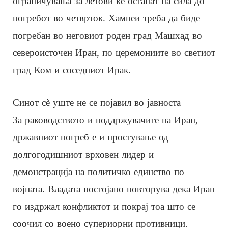
ограничувања за летови ќе останат на сила до
погребот во четврток. Хамнеи треба да биде
погребан во неговиот роден град Машхад во
североисточен Иран, по церемониите во светиот
град Ком и соседниот Ирак.
Синот сè уште не се појавил во јавноста
За раководството и поддржувачите на Иран,
државниот погреб е и простување од
долгогодишниот врховен лидер и
демонстрација на политичко единство по
војната. Владата постојано повторува дека Иран
го издржал конфликтот и покрај тоа што се
соочил со воено супериорни противници.