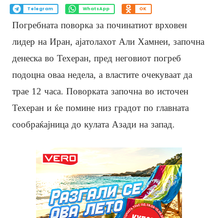
Telegram
WhatsApp
OK
Погребната поворка за починатиот врховен
лидер на Иран, ајатолахот Али Хамнеи, започна
денеска во Техеран, пред неговиот погреб
подоцна оваа недела, а властите очекуваат да
трае 12 часа. Поворката започна во источен
Техеран и ќе помине низ градот по главната
сообраќајница до кулата Азади на запад.