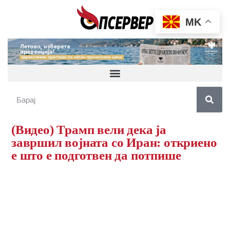
MK
(Видео) Трамп вели дека ја
завршил војната со Иран: откриено
е што е подготвен да потпише