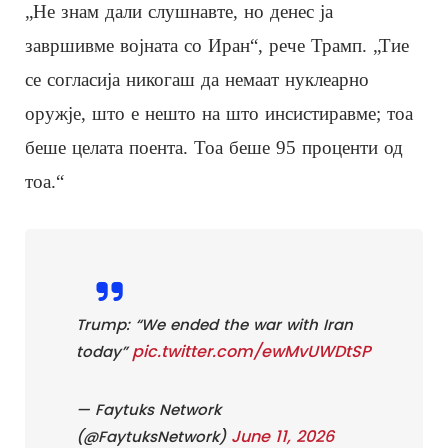
„Не знам дали слушнавте, но денес ја
завршивме војната со Иран“, рече Трамп. „Тие
се согласија никогаш да немаат нуклеарно
оружје, што е нешто на што инсистиравме; тоа
беше целата поента. Тоа беше 95 проценти од
тоа.“
Trump: “We ended the war with Iran
pic.twitter.com/ewMvUWDtSP
today”
— Faytuks Network
June 11, 2026
(@FaytuksNetwork)