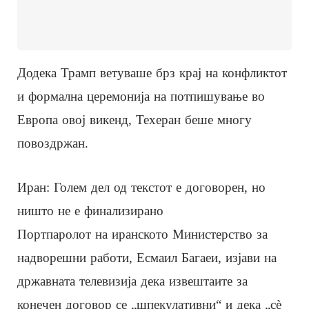
Додека Трамп ветуваше брз крај на конфликтот
и формална церемонија на потпишување во
Европа овој викенд, Техеран беше многу
повоздржан.
Иран: Голем дел од текстот е договорен, но
ништо не е финализирано
Портпаролот на иранското Министерство за
надворешни работи, Есмаил Багаеи, изјави на
државната телевизија дека извештаите за
конечен договор се „шпекулативни“ и дека „сè