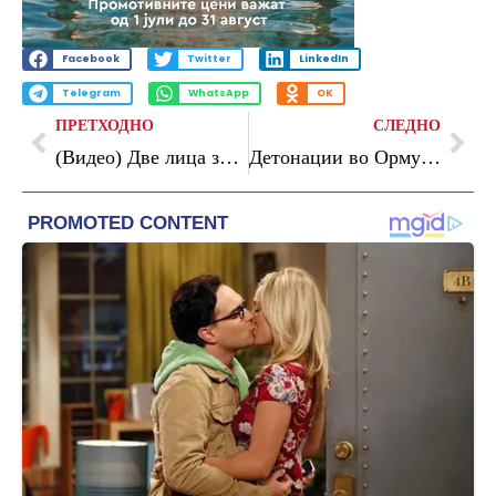
Facebook
Twitter
LinkedIn
Telegram
WhatsApp
OK
ПРЕТХОДНО
СЛЕДНО
(Видео) Две лица загинаа во нови напади во Русија и една жена во Украина
Детонации во Ормускиот теснец, Иран: Спречивме премин на танкер