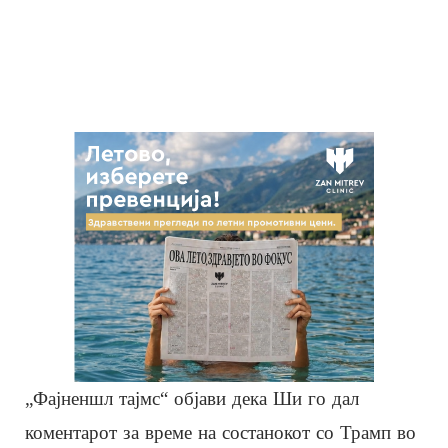
„Фајненшл тајмс“ објави дека Ши го дал
коментарот за време на состанокот со Трамп во