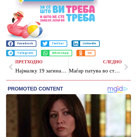
Facebook
Twitter
LinkedIn
Telegram
WhatsApp
OK
ПРЕТХОДНО
СЛЕДНО
Најмалку 19 загинати во израелски напади во Либан
Маѓар патува во странство за прв пат како премиер, оди во Полска