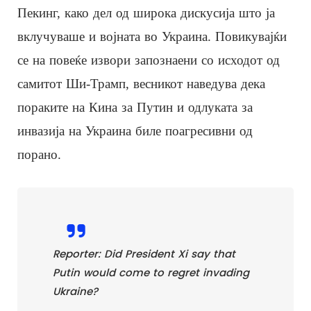
Пекинг, како дел од широка дискусија што ја
вклучуваше и војната во Украина. Повикувајќи
се на повеќе извори запознаени со исходот од
самитот Ши-Трамп, весникот наведува дека
пораките на Кина за Путин и одлуката за
инвазија на Украина биле поагресивни од
порано.
Reporter: Did President Xi say that
Putin would come to regret invading
Ukraine?