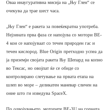
Оваа инаугуративна мисија на „Њу Глен“ се
очекува да трае шест часа.
„Њу Глен“ е ракета за повеќекратна употреба.
Нејзината прва фаза се напојува со мотори BE-
4 кои се напојуваат со течен природен гас и
течен кислород. Blue Origin претходно успеа да
ја приземји својата ракета Њу Шепард на копно
во Тексас, но овојпат ќе се обиде со
контролирано слетување на првата етапа на
шлеп во море – деликатен маневар сличен на
оние што ги изведува SpaceX.
По одвојувањето, моторите BE-3U на горната