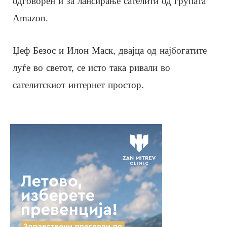
одговорен и за лансирање сателити од групата
Amazon.
Џеф Безос и Илон Маск, двајца од најбогатите
луѓе во светот, се исто така ривали во
сателитскиот интернет простор.