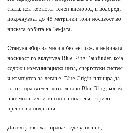
етапа, кои користат течен кислород и водород,
покренуваат до 45 метрички тони носивост во
ниската орбита на Земјата.
Станува збор за мисија без екипаж, а нејзината
носивост го вклучува Blue Ring Pathfinder, која
содржи комуникациска низа, енергетски систем
и компјутер за летање. Blue Origin планира да
го тестира вселенското летало Blue Ring, кое ќе
овозможи идни мисии со полнење гориво,
пренос на податоци.
Доколку ова лансирање биде успешно,