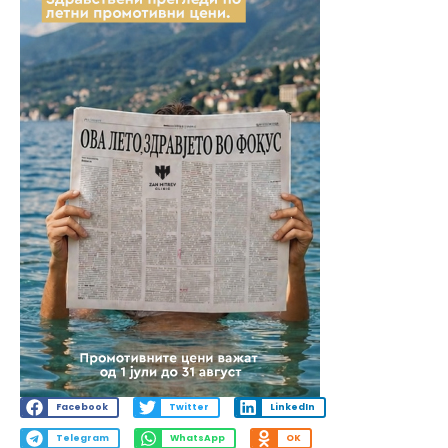
Facebook
Twitter
LinkedIn
Telegram
WhatsApp
OK