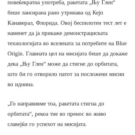
повеќекратна употреба, ракетата „Њу Глен“
беше лансирана рано утринава од Кејп
Канаверал, Флорида. Овој беспилотен тест лет е
наменет да ја прикаже демонстрациската
технологијата во вселената за потребите на Blue
Origin. Главната цел на мисијата беше да докаже
дека „Њу Глен“ може да стигне до орбитата,
што би го отворило патот за посложени мисии
во иднина.
„Го направивме тоа, ракетата стигна до
орбитата“, рекоа тие во пренос во живо
славејќи го успехот на мисијата.