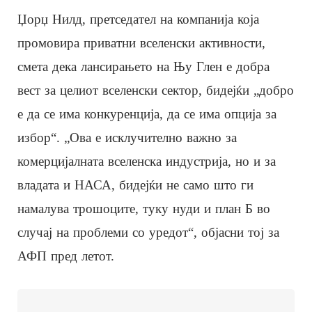
Џорџ Нилд, претседател на компанија која
промовира приватни вселенски активности,
смета дека лансирањето на Њу Глен е добра
вест за целиот вселенски сектор, бидејќи „добро
е да се има конкуренција, да се има опција за
избор“. „Ова е исклучително важно за
комерцијалната вселенска индустрија, но и за
владата и НАСА, бидејќи не само што ги
намалува трошоците, туку нуди и план Б во
случај на проблеми со уредот“, објасни тој за
АФП пред летот.