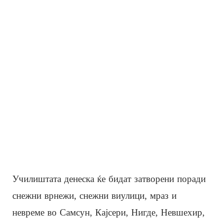
Училиштата денеска ќе бидат затворени поради
снежни врнежи, снежни виулици, мраз и
невреме во Самсун, Кајсери, Нигде, Невшехир,