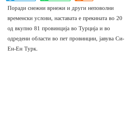
Поради снежни врнежи и други неповолни
временски услови, наставата е прекината во 20
од вкупно 81 провинција во Турција и во
одредени области во пет провинции, јавува Си-
Ен-Ен Турк.