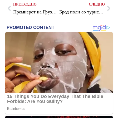
ПРЕТХОДНО
СЛЕДНО
Премиерот на Грузија го смени министерот за надворешни работи и уште двајца членови на кабинетот
Брод полн со туристи потона во Египет