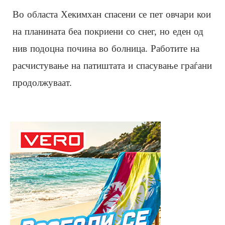
Во областа Хекимхан спасени се пет овчари кои
на планината беа покриени со снег, но еден од
нив подоцна почина во болница. Работите на
расчистување на патиштата и спасување граѓани
продолжуваат.