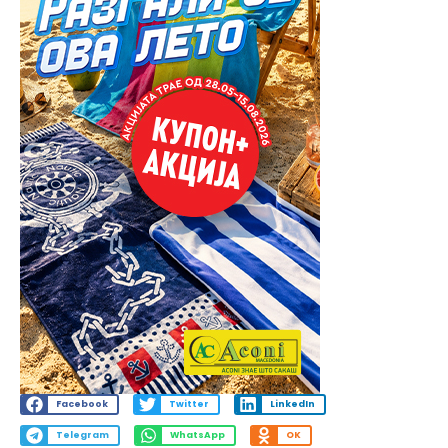
Facebook
Twitter
LinkedIn
Telegram
WhatsApp
OK