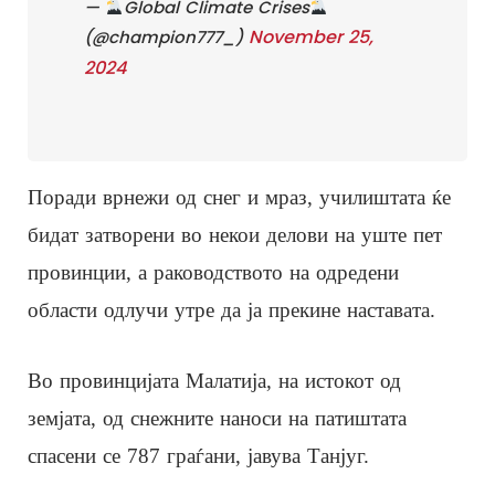
—
Global Climate Crises
November 25,
(@champion777_)
2024
Поради врнежи од снег и мраз, училиштата ќе
бидат затворени во некои делови на уште пет
провинции, а раководството на одредени
области одлучи утре да ја прекине наставата.
Во провинцијата Малатија, на истокот од
земјата, од снежните наноси на патиштата
спасени се 787 граѓани, јавува Танјуг.