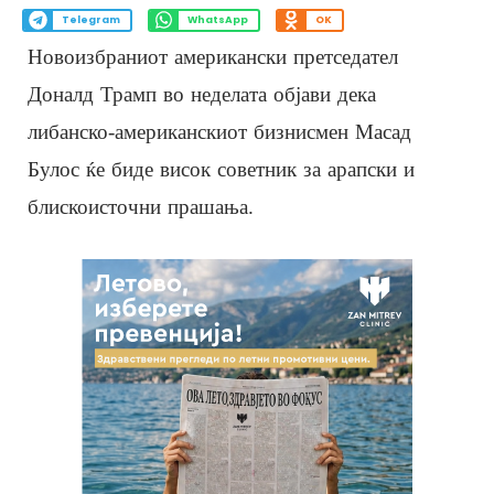
Telegram
WhatsApp
OK
Новоизбраниот американски претседател
Доналд Трамп во неделата објави дека
либанско-американскиот бизнисмен Масад
Булос ќе биде висок советник за арапски и
блискоисточни прашања.