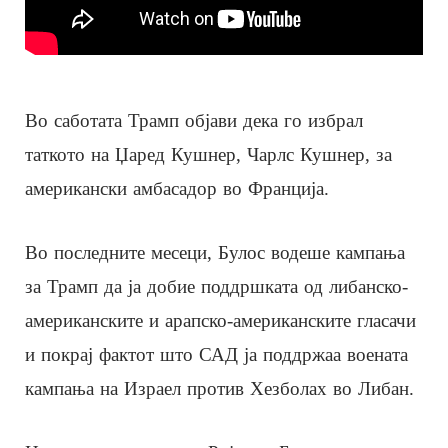
Во саботата Трамп објави дека го избрал
таткото на Џаред Кушнер, Чарлс Кушнер, за
американски амбасадор во Франција.
Во последните месеци, Булос водеше кампања
за Трамп да ја добие поддршката од либанско-
американските и арапско-американските гласачи
и покрај фактот што САД ја поддржаа воената
кампања на Израел против Хезболах во Либан.