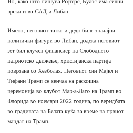
Но, како што пишува Ројтерс, Булос има силни
врски и во САД и Либан.
Имено, неговиот татко и дедо биле значајни
политички фигури во Либан, додека неговиот
зет бил клучен финансиер на Слободното
патриотско движење, христијанска партија
поврзана со Хезболах. Неговиот син Мајкл и
Тифани Трамп се венчаа на раскошна
церемонија во клубот Мар-а-Лаго на Трамп во
Флорида во ноември 2022 година, по веридбата
во градината на Белата куќа за време на првиот
мандат на Трамп.