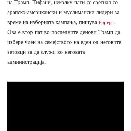
на Трамп, Тифани, неколку пати се сретнал со
арапско-американски и муслимански лидери за
време на изборната кампања, пишува
.
Ројтерс
Ова е втор пат во последните денови Трамп да
избере член на семејството на еден од неговите
зетовци за да служи во неговата
администрација.