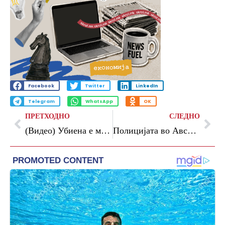
Facebook
Twitter
LinkedIn
Telegram
WhatsApp
OK
ПРЕТХОДНО
СЛЕДНО
(Видео) Убиена е мечката која нападна вработен во супермаркет во Јапонија, во продавницата останала два дена
Полицијата во Австралија заплени рекордни 2,3 тони кокаин и уапси 13 лица