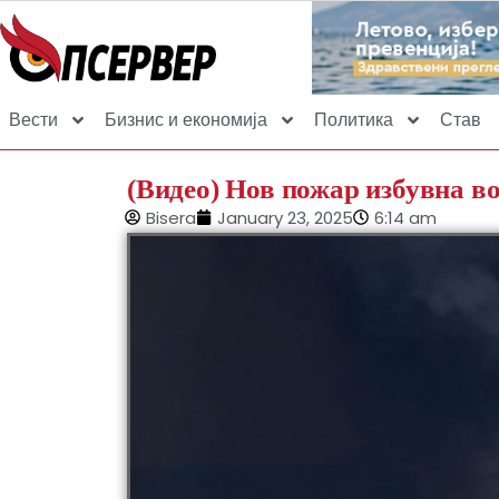
Вести
Бизнис и економија
Политика
Став
(Видео) Нов пожар избувна во
Bisera
January 23, 2025
6:14 am