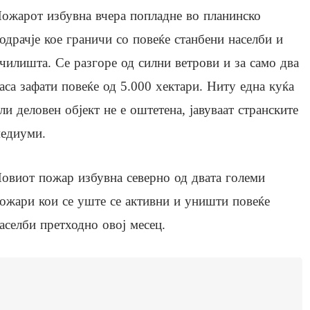
ожарот избувна вчера попладне во планинско
одрачје кое граничи со повеќе станбени населби и
чилишта. Се разгоре од силни ветрови и за само два
аса зафати повеќе од 5.000 хектари. Ниту една куќа
ли деловен објект не е оштетена, јавуваат странските
едиуми.
овиот пожар избувна северно од двата големи
ожари кои се уште се активни и уништи повеќе
аселби претходно овој месец.