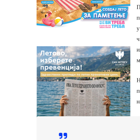
П
п
у
ч
и
м
Н
п
н