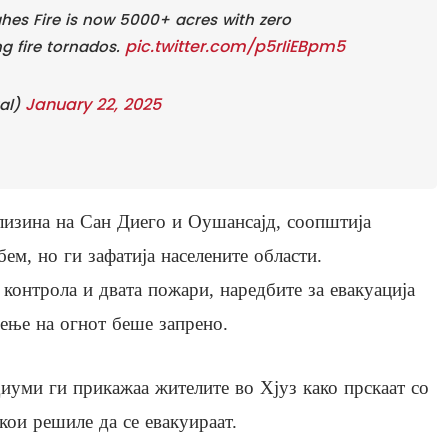
es Fire is now 5000+ acres with zero
pic.twitter.com/p5rIiEBpm5
g fire tornados.
January 22, 2025
al)
близина на Сан Диего и Оушансајд, соопштија
ем, но ги зафатија населените области.
 контрола и двата пожари, наредбите за евакуација
ење на огнот беше запрено.
иуми ги прикажаа жителите во Хјуз како прскаат со
кои решиле да се евакуираат.