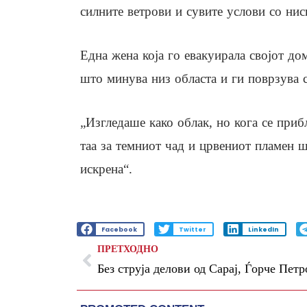
силните ветрови и сувите услови со нис
Една жена која го евакуирала својот до
што минува низ областа и ги поврзува 
„Изгледаше како облак, но кога се приб
таа за темниот чад и црвениот пламен 
искрена“.
Facebook
Twitter
LinkedIn
ПРЕТХОДНО