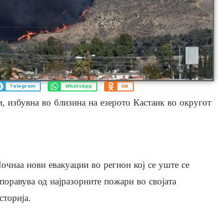
Telegram
WhatsApp
OK
 избувна во близина на езерото Кастаик во округот
очнаа нови евакуации во регион кој се уште се
поравува од најразорните пожари во својата
сторија.