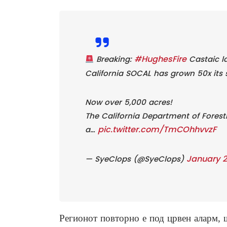
#HughesFire
Breaking:
Castaic la
California SOCAL has grown 50x its si
Now over 5,000 acres!
The California Department of Forestr
pic.twitter.com/TmCOhhvvzF
a…
January 2
— SyeClops (@SyeClops)
Регионот повторно е под црвен аларм, 