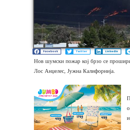
Facebook
Twitter
LinkedIn
Нов шумски пожар кој брзо се прошири,
Лос Анџелес, Јужна Калифорнија.
П
о
и