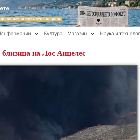
Информации
Култура
Магазин
Наука и технолог
 близина на Лос Анџелес