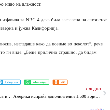
ко ниво на влажност.
м изјавила за NBC 4 дека била заглавена на автопатот
северна и јужна Калифорнија.
лижив, изгледаше како да возиме во пеколот“, рече
што ги виде. „Беше прилично страшно, да бидам
Telegram
WhatsApp
OK
СЛЕДНО
Без струја делови од Сарај, Ѓорче Петров и Зелениково
Америка испраќа дополнителни 1.500 војници на јужната граница