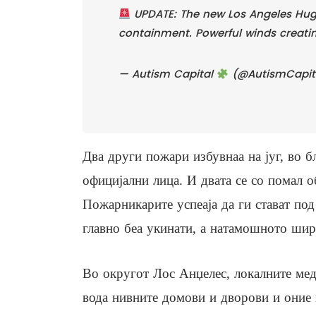
UPDATE: The new Los Angeles Hugh
containment. Powerful winds creatin
— Autism Capital
(@AutismCapit
Два други пожари избувнаа на југ, во 
официјални лица. И двата се со помал об
Пожарникарите успеаја да ги стават под
главно беа укинати, а натамошното шир
Во округот Лос Анџелес, локалните мед
вода нивните домови и дворови и оние 