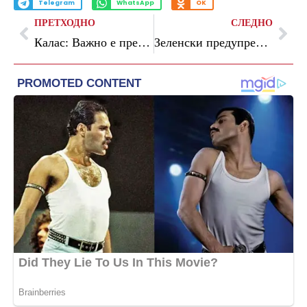
Telegram
WhatsApp
OK
ПРЕТХОДНО
СЛЕДНО
Калас: Важно е преговорите меѓу САД и Иран да продолжат
Зеленски предупредува: Имаме малку време за преговори со Русија