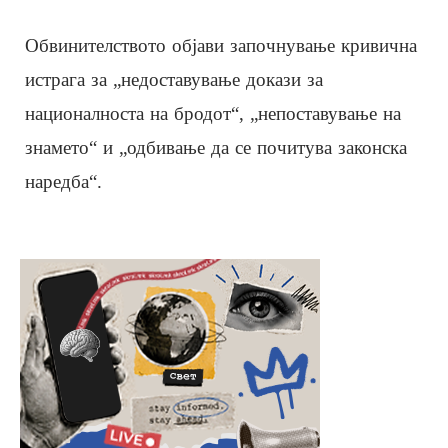
Обвинителството објави започнување кривична
истрага за „недоставување докази за
националноста на бродот“, „непоставување на
знамето“ и „одбивање да се почитува законска
наредба“.