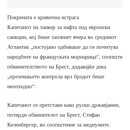
Покрената е кривична истрага
Капетанот на танкер за нафта под европски
санкции, кој беше запленет вчера во средниот
Атлантик „постојано одбиваше да ги почитува
наредбите на француската морнарица“, соопшти
обвинителството на Брест, додавајќи дека
„преземањето контрола врз бродот беше
неопходно“.
Капетанот се претстави како руски државјанин,
потврди обвинителот на Брест, Стефан
Келенбергер, во соопштение за медиумите.