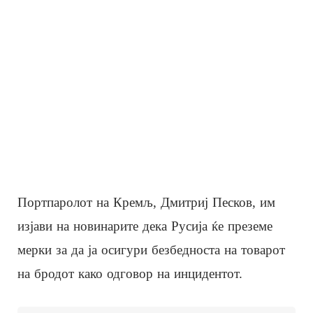
Портпаролот на Кремљ, Дмитриј Песков, им
изјави на новинарите дека Русија ќе преземе
мерки за да ја осигури безбедноста на товарот
на бродот како одговор на инцидентот.