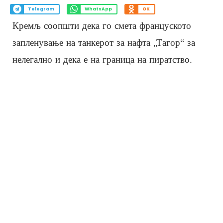
Telegram
WhatsApp
OK
Кремљ соопшти дека го смета француското
запленување на танкерот за нафта „Тагор“ за
нелегално и дека е на граница на пиратство.