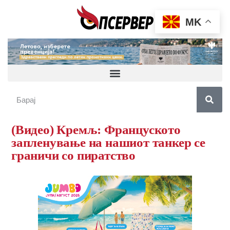
MK
(Видео) Кремљ: Француското
запленување на нашиот танкер се
граничи со пиратство