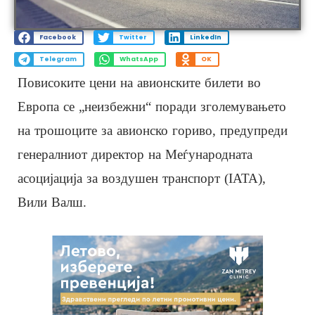
Facebook
Twitter
LinkedIn
Telegram
WhatsApp
OK
Повисоките цени на авионските билети во
Европа се „неизбежни“ поради зголемувањето
на трошоците за авионско гориво, предупреди
генералниот директор на Меѓународната
асоцијација за воздушен транспорт (IATA),
Вили Валш.