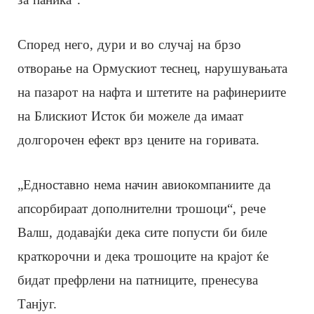
Според него, дури и во случај на брзо
отворање на Ормускиот теснец, нарушувањата
на пазарот на нафта и штетите на рафинериите
на Блискиот Исток би можеле да имаат
долгорочен ефект врз цените на горивата.
„Едноставно нема начин авиокомпаниите да
апсорбираат дополнителни трошоци“, рече
Валш, додавајќи дека сите попусти би биле
краткорочни и дека трошоците на крајот ќе
бидат префрлени на патниците, пренесува
Танјуг.