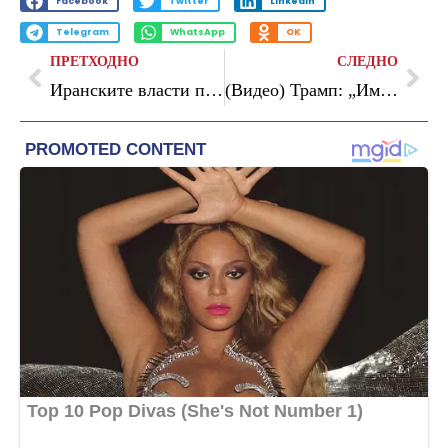
Facebook
Twitter
LinkedIn
Telegram
WhatsApp
OK
ПРЕТХОДНО
СЛЕДНО
Иранските власти погубија маж, неговата ќерка заврши во озлогласениот затвор Евин
(Видео) Трамп: „Имаме лек што ги враќа луѓето од мртвите, му ги направија последните обреди на човекот, децата плачеа…