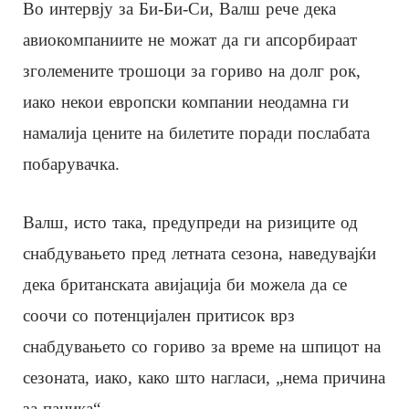
Во интервју за Би-Би-Си, Валш рече дека
авиокомпаниите не можат да ги апсорбираат
зголемените трошоци за гориво на долг рок,
иако некои европски компании неодамна ги
намалија цените на билетите поради послабата
побарувачка.
Валш, исто така, предупреди на ризиците од
снабдувањето пред летната сезона, наведувајќи
дека британската авијација би можела да се
соочи со потенцијален притисок врз
снабдувањето со гориво за време на шпицот на
сезоната, иако, како што нагласи, „нема причина
за паника“.