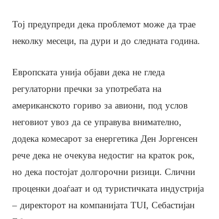
Тој предупреди дека проблемот може да трае
неколку месеци, па дури и до следната година.
Европската унија објави дека не гледа
регулаторни пречки за употребата на
американското гориво за авиони, под услов
неговиот увоз да се управува внимателно,
додека комесарот за енергетика Ден Јоргенсен
рече дека не очекува недостиг на краток рок,
но дека постојат долгорочни ризици. Слични
проценки доаѓаат и од туристичката индустрија
– директорот на компанијата TUI, Себастијан