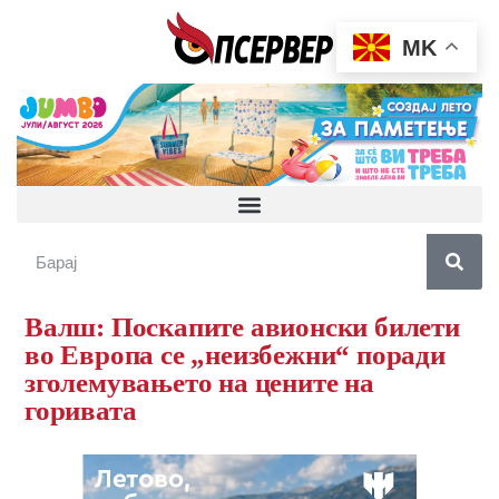
MK
Валш: Поскапите авионски билети
во Европа се „неизбежни“ поради
зголемувањето на цените на
горивата