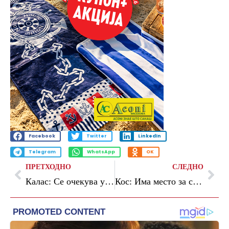
Facebook
Twitter
LinkedIn
Telegram
WhatsApp
OK
ПРЕТХОДНО
СЛЕДНО
Калас: Се очекува усвојување на нови санкции против Русија, првата рата од заемот за Киев ќе биде исплатена наскоро
Кос: Има место за сите западнобалкански земји во ЕУ