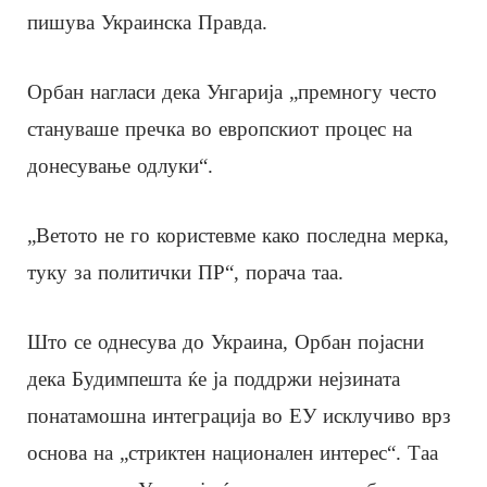
пишува Украинска Правда.
Орбан нагласи дека Унгарија „премногу често
стануваше пречка во европскиот процес на
донесување одлуки“.
„Ветото не го користевме како последна мерка,
туку за политички ПР“, порача таа.
Што се однесува до Украина, Орбан појасни
дека Будимпешта ќе ја поддржи нејзината
понатамошна интеграција во ЕУ исклучиво врз
основа на „стриктен национален интерес“. Таа