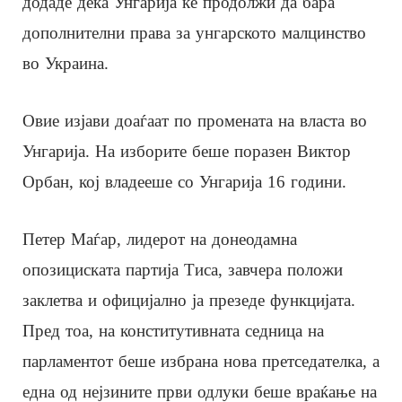
додаде дека Унгарија ќе продолжи да бара
дополнителни права за унгарското малцинство
во Украина.
Овие изјави доаѓаат по промената на власта во
Унгарија. На изборите беше поразен Виктор
Орбан, кој владееше со Унгарија 16 години.
Петер Маѓар, лидерот на донеодамна
опозициската партија Тиса, завчера положи
заклетва и официјално ја презеде функцијата.
Пред тоа, на конститутивната седница на
парламентот беше избрана нова претседателка, а
една од нејзините први одлуки беше враќање на