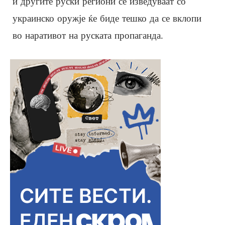
и другите руски региони се изведуваат со
украинско оружје ќе биде тешко да се вклопи
во наративот на руската пропаганда.