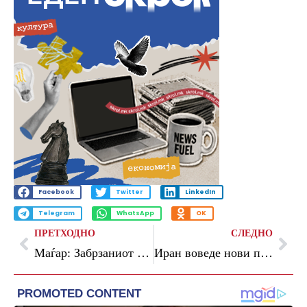
Facebook
Twitter
LinkedIn
Telegram
WhatsApp
OK
ПРЕТХОДНО
СЛЕДНО
Маѓар: Забрзаниот влез на Украина во ЕУ би бил неправеден кон Западен Балкан
Иран воведе нови правила за пловидба низ Ормускиот Теснец