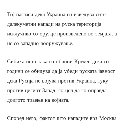
Тој нагласи дека Украина ги изведува сите
далекуметни напади на руска територија
исклучиво со оружје произведено во земјата, а
не со западно вооружување.
Сибиха исто така го обвини Кремљ дека со
години се обидува да ја убеди руската јавност
дека Русија не војува против Украина, туку
против целиот Запад, со цел да го оправда
долгото траење на војната.
Според него, фактот што нападите врз Москва