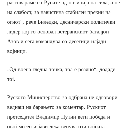
разговараме со Русите од позиција на сила, а не
на слабост, за навистина стабилен прекин на
огнот“, рече Билецки, десничарски политички
лидер кој го основал ветеранскиот баталјон
Азов и сега командува со десетици илјади
војници.
„Од воена гледна точка, тоа е реално“, додаде
тој.
Руското Министерство за одбрана не одговори
веднаш на барањето за коментар. Рускиот
претседател Владимир Путин вети победа и
овој месец изјави дека верува оти војната