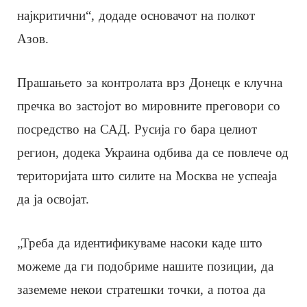
најкритични“, додаде основачот на полкот
Азов.
Прашањето за контролата врз Донецк е клучна
пречка во застојот во мировните преговори со
посредство на САД. Русија го бара целиот
регион, додека Украина одбива да се повлече од
територијата што силите на Москва не успеаја
да ја освојат.
„Треба да идентификуваме насоки каде што
можеме да ги подобриме нашите позиции, да
заземеме некои стратешки точки, а потоа да