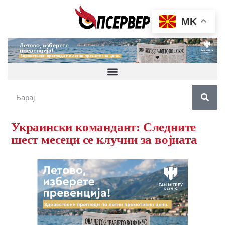
MK
Украински командант: Следните
шест месеци се клучни за војната