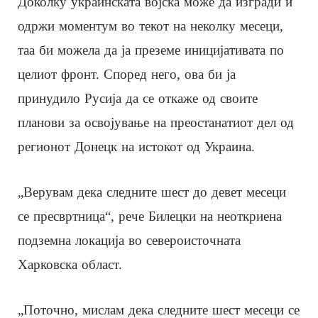
Доколку украинската војска може да изгради и
одржи моментум во текот на неколку месеци,
таа би можела да ја преземе иницијативата по
целиот фронт. Според него, ова би ја
принудило Русија да се откаже од своите
планови за освојување на преостанатиот дел од
регионот Донецк на истокот од Украина.
„Верувам дека следните шест до девет месеци
се пресвртница“, рече Билецки на неоткриена
подземна локација во североисточната
Харковска област.
„Поточно, мислам дека следните шест месеци се