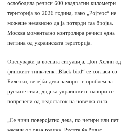
ослободила речиси 600 квадратни километри
територија во 2026 година, иако „Ројтерс“ не
можеше независно да ја потврди таа бројка.
Москва моментално контролира речиси една
петтина од украинската територија.
Оценувајќи ја воената ситуација, Џон Хелин од
финскиот тинк-тенк „Black bird“ се согласи со
Билецки, велејќи дека заморот е проблем за
руските сили, додека украинските напори се
попречени од недостаток на човечка сила.
„Се чини поверојатно дека, по четири или пет
месеци од оваа година, Русите ќе бидат