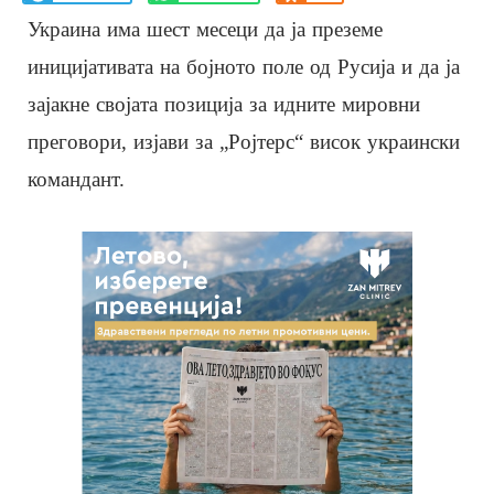
Украина има шест месеци да ја преземе
иницијативата на бојното поле од Русија и да ја
зајакне својата позиција за идните мировни
преговори, изјави за „Ројтерс“ висок украински
командант.