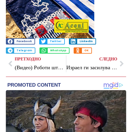
Facebook
Twitter
LinkedIn
Telegram
WhatsApp
OK
ПРЕТХОДНО
СЛЕДНО
(Видео) Роботи што играа српско оро го пречекаа Вучиќ во Кина
Израел ги засилува нападите врз Либан: Повеќе од 30 загинати и десетици повредени