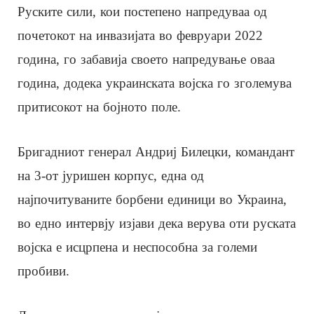
Руските сили, кои постепено напредуваа од
почетокот на инвазијата во февруари 2022
година, го забавија своето напредување оваа
година, додека украинската војска го зголемува
притисокот на бојното поле.
Бригадниот генерал Андриј Билецки, командант
на 3-от јуришен корпус, една од
најпочитуваните борбени единици во Украина,
во едно интервју изјави дека верува оти руската
војска е исцрпена и неспособна за големи
пробиви.