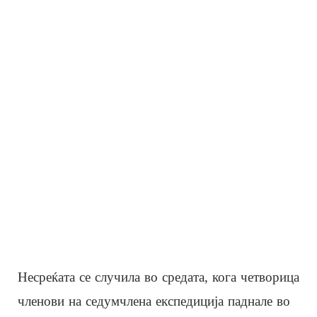
Несреќата се случила во средата, кога четворица
членови на седумчлена експедиција паднале во