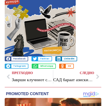
Facebook
Twitter
LinkedIn
Telegram
WhatsApp
OK
ПРЕТХОДНО
СЛЕДНО
Заврши клучниот состанок во Вашингтон, се чека конечната одлука на Трамп за Иран
САД бараат азиските сојузници повеќе да вложуваат во одбраната поради растечкото влијание на Кина