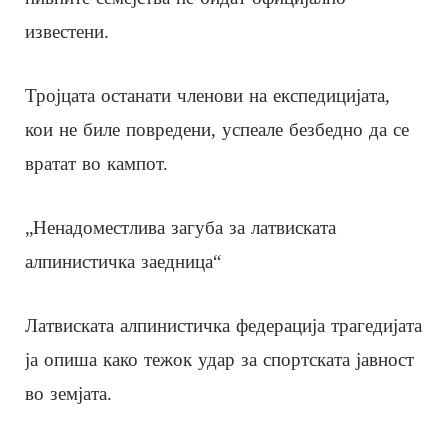
известени.
Тројцата останати членови на експедицијата,
кои не биле повредени, успеале безбедно да се
вратат во кампот.
„Ненадоместлива загуба за латвиската
алпинистичка заедница“
Латвиската алпинистичка федерација трагедијата
ја опиша како тежок удар за спортската јавност
во земјата.