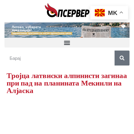
MK
Тројца латвиски алпинисти загинаа
при пад на планината Мекинли на
Алјаска