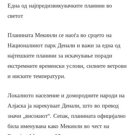
Една од најпредизвикувачките планини во
светот
Планината Мекинли се наоѓа во срцето на
Националниот парк Денали и важи за една од
најтешките планини за искачување поради
екстремните временски услови, силните ветрови
и ниските температури.
Локалното население и домородните народи на
Алјаска ја нарекуваат Денали, што во превод
значи „високиот“. Сепак, планината официјално
била именувана како Мекинли во чест на