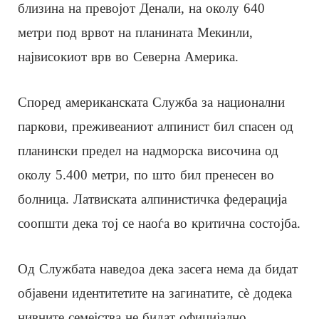
близина на превојот Денали, на околу 640
метри под врвот на планината Мекинли,
највисокиот врв во Северна Америка.
Според американската Служба за национални
паркови, преживеаниот алпинист бил спасен од
планински предел на надморска височина од
околу 5.400 метри, по што бил пренесен во
болница. Латвиската алпинистичка федерација
соопшти дека тој се наоѓа во критична состојба.
Од Службата наведоа дека засега нема да бидат
објавени идентитетите на загинатите, сè додека
нивните семејства не бидат официјално