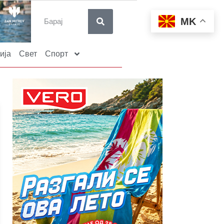
MK
ија
Свет
Спорт