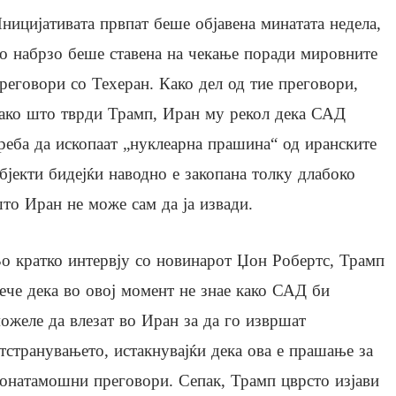
ницијативата првпат беше објавена минатата недела,
о набрзо беше ставена на чекање поради мировните
реговори со Техеран. Како дел од тие преговори,
ако што тврди Трамп, Иран му рекол дека САД
реба да ископаат „нуклеарна прашина“ од иранските
бјекти бидејќи наводно е закопана толку длабоко
то Иран не може сам да ја извади.
о кратко интервју со новинарот Џон Робертс, Трамп
ече дека во овој момент не знае како САД би
ожеле да влезат во Иран за да го извршат
тстранувањето, истакнувајќи дека ова е прашање за
онатамошни преговори. Сепак, Трамп цврсто изјави