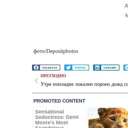
д
з
фото/Depositphotos
Facebook
Twitter
LinkedIn
ПРЕТХОДНО