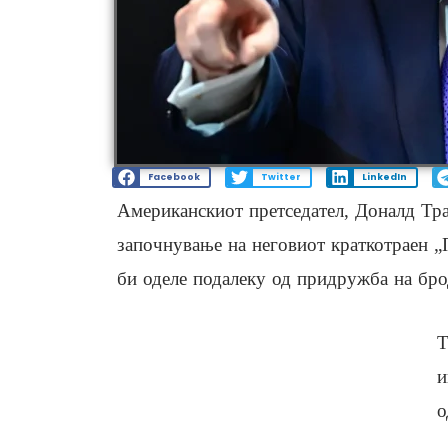
Facebook
Twitter
LinkedIn
Американскиот претседател, Доналд Тра
започнување на неговиот краткотраен „
би оделе подалеку од придружба на бро
Т
и
о