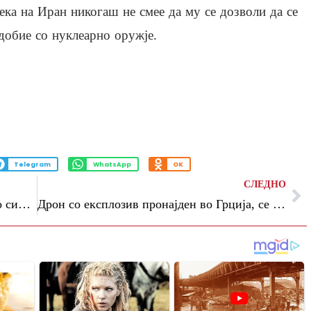
ека на Иран никогаш не смее да му се дозволи да се
добие со нуклеарно оружје.
Telegram
WhatsApp
OK
СЛЕДНО
Утре попладне локален пороен дожд со силен ветер, температурите до 31 степен
Дрон со експлозив пронајден во Грција, се сомнева дека е од Украина