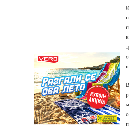
И
н
п
к
т
о
ш
В
р
м
о
п