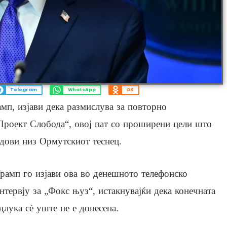
Telegram
WhatsApp
OK
мп, изјави дека размислува за повторно
Проект Слобода“, овој пат со проширени цели што
дови низ Ормутскиот теснец.
рамп го изјави ова во денешното телефонско
нтервју за „Фокс њуз“, истакнувајќи дека конечната
длука сè уште не е донесена.