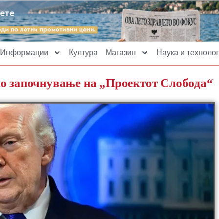
Информации
Култура
Магазин
Наука и технолог
но започнување на „Проектот Слобода“