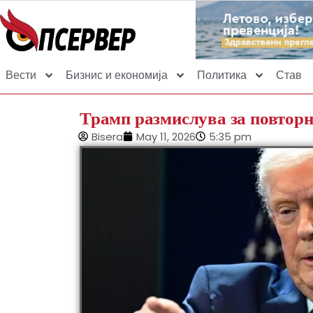
Вести
Бизнис и економија
Политика
Став
Трамп размислува за повтор
Bisera
May 11, 2026
5:35 pm