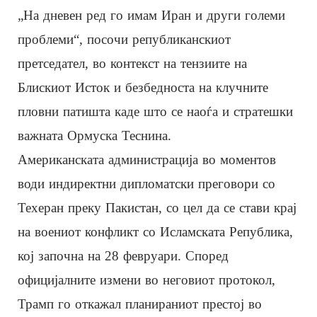
„На дневен ред го имам Иран и други големи
проблеми“, посочи републиканскиот
претседател, во контекст на тензиите на
Блискиот Исток и безбедноста на клучните
пловни патишта каде што се наоѓа и стратешки
важната Ормуска Теснина.
Американската администрација во моментов
води индиректни дипломатски преговори со
Техеран преку Пакистан, со цел да се стави крај
на воениот конфликт со Исламската Република,
кој започна на 28 февруари. Според
официјалните измени во неговиот протокол,
Трамп го откажал планираниот престој во