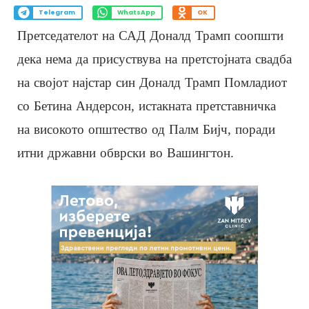
Telegram
WhatsApp
OK
Претседателот на САД Доналд Трамп соопшти
дека нема да присуствува на претстојната свадба
на својот најстар син Доналд Трамп Помладиот
со Бетина Андерсон, истакната претставничка
на високото општество од Палм Бијч, поради
итни државни обврски во Вашингтон.