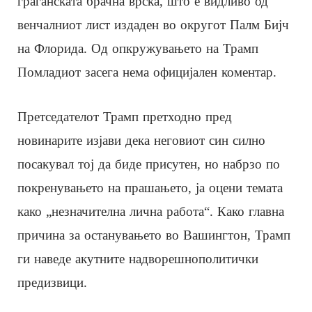
граѓанската брачна врска, што е видливо од
венчалниот лист издаден во округот Палм Бијч
на Флорида. Од опкружувањето на Трамп
Помладиот засега нема официјален коментар.
Претседателот Трамп претходно пред
новинарите изјави дека неговиот син силно
посакувал тој да биде присутен, но набрзо по
покренувањето на прашањето, ја оцени темата
како „незначителна лична работа“. Како главна
причина за останувањето во Вашингтон, Трамп
ги наведе акутните надворешнополитички
предизвици.