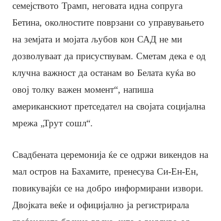
семејството Трамп, неговата идна сопруга
Бетина, околностите поврзани со управувањето
на земјата и мојата љубов кон САД не ми
дозволуваат да присуствувам. Сметам дека е од
клучна важност да останам во Белата куќа во
овој толку важен момент“, напиша
американскиот претседател на својата социјална
мрежа „Трут сошл“.
Свадбената церемонија ќе се одржи викендов на
мал остров на Бахамите, пренесува Си-Ен-Ен,
повикувајќи се на добро информирани извори.
Двојката веќе и официјално ја регистрирала