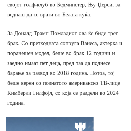
својот голф-клуб во Бедминстер, Њу Џерси, за
веднаш да се врати во Белата куќа.
За Доналд Трамп Помладиот ова ќе биде трет
брак. Со претходната сопруга Ванеса, актерка и
поранешен модел, беше во брак 12 години и
заедно имаат пет деца, пред таа да поднесе
барање за развод во 2018 година. Потоа, тој
беше верен со познатото американско ТВ-лице
Кимберли Гилфојл, со која се раздели во 2024
година.