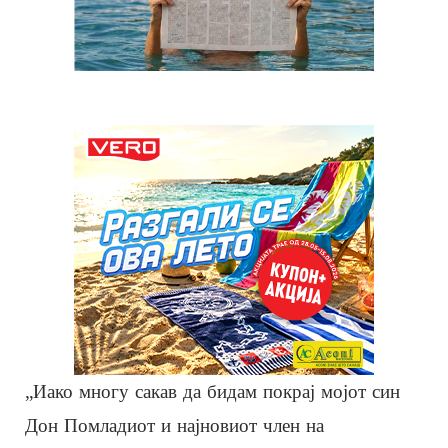
„Иако многу сакав да бидам покрај мојот син
Дон Помладиот и најновиот член на