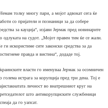
Немам толку многу пари, а мојот адвокат сега ќе
аботи со пријатели и познаници за да собере
редства за кауција“, изјави Јермак пред новинарите
о одлуката на судот. „Мојот правен тим ќе се жали.
е ги искористиме сите законски средства за да
остигнеме правда и вистина“, додаде тој.
краинските власти го именуваа Јермак за осомничен
о голема истрага за корупција пред три дена. Тој е
ајистакнатата личност во внатрешниот круг на
ретседателот што антикорупциските службеници
спеаја да го уапсат.