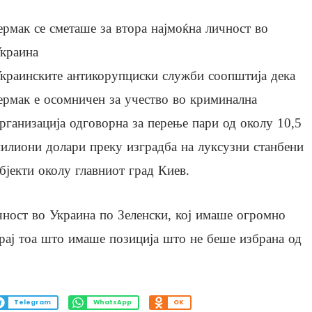
ермак се сметаше за втора најмоќна личност во
краина
краинските антикорупциски служби соопштија дека
ермак е осомничен за учество во криминална
рганизација одговорна за перење пари од околу 10,5
илиони долари преку изградба на луксузни станбени
бјекти околу главниот град Киев.
ичност во Украина по Зеленски, кој имаше огромно
крај тоа што имаше позиција што не беше избрана од
Telegram
WhatsApp
OK