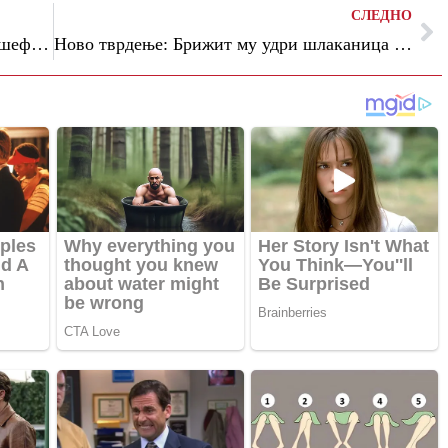
СЛЕДНО
Судот нареди апсење на поранешниот шеф на кабинетот на Зеленски: „Немам за кауција“
Ново тврдење: Брижит му удри шлаканица на Макрон поради пораките што му ги испратила иранска актерка