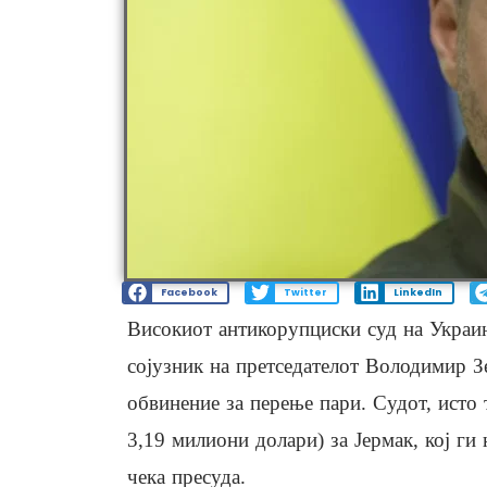
Facebook
Twitter
LinkedIn
Високиот антикорупциски суд на Украин
сојузник на претседателот Володимир З
обвинение за перење пари. Судот, исто 
3,19 милиони долари) за Јермак, кој ги 
чека пресуда.