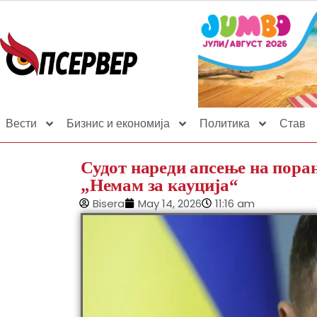
Вести
Бизнис и економија
Политика
Став
Судот нареди апсење на пора
„Немам за кауција“
Bisera
May 14, 2026
11:16 am