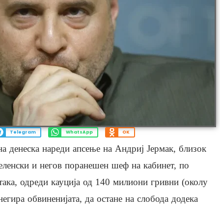
Telegram
WhatsApp
OK
а денеска нареди апсење на Андриј Јермак, близок
еленски и негов поранешен шеф на кабинет, по
така, одреди кауција од 140 милиони гривни (околу
негира обвиненијата, да остане на слобода додека