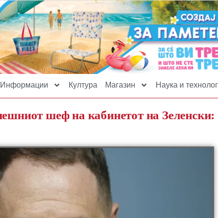
Информации
Култура
Магазин
Наука и технолог
нешниот шеф на кабинетот на Зеленски: