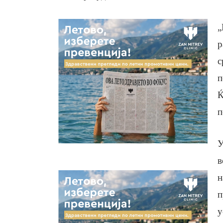
„
р
с
п
Ќ
п
У
в
н
п
у