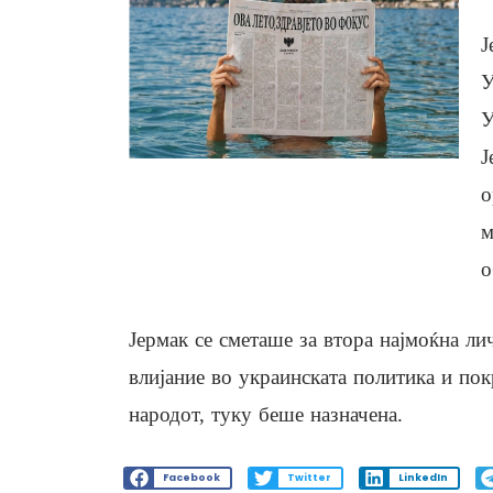
Ј
У
У
Ј
о
м
о
Јермак се сметаше за втора најмоќна л
влијание во украинската политика и по
народот, туку беше назначена.
Facebook
Twitter
LinkedIn