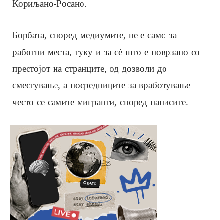
Кориљано-Росано.
Борбата, според медиумите, не е само за
работни места, туку и за сè што е поврзано со
престојот на странците, од дозволи до
сместување, а посредниците за вработување
често се самите мигранти, според написите.