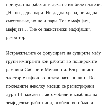
принудат да работат и дека не им биле платени.
„Не ни дадоа пари. Ни дадоа храна, ни дадоа
сместување, но не и пари. Тоа е мафијата,
мафијата… Тие се пакистански мафијаши“,
рекол тој.
Истражителите се фокусираат на судирите меѓу
групи имигранти кои работат во пошироките
рамнини Сибари и Метапонта. Вчерашниот
злостор е најнов во низата насилни акти. Во
последните неколку месеци се регистрирани
дури 14 палежи на автомобили и комбиња на
земјоделски работници, особено во областа