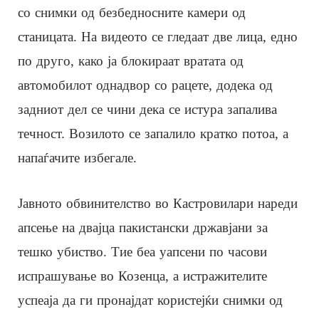
со снимки од безбедносните камери од
станицата. На видеото се гледаат две лица, едно
по друго, како ја блокираат вратата од
автомобилот однадвор со рацете, додека од
задниот дел се чини дека се истура запалива
течност. Возилото се запалило кратко потоа, а
напаѓачите избегале.
Јавното обвинителство во Кастровилари нареди
апсење на двајца пакистански државјани за
тешко убиство. Тие беа уапсени по часови
испрашување во Козенца, а истражителите
успеаја да ги пронајдат користејќи снимки од