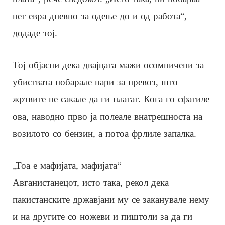
пет евра дневно за одење до и од работа“,
додаде тој.
Тој објасни дека двајцата мажи осомничени за
убиствата побарале пари за превоз, што
жртвите не сакале да ги платат. Кога го сфатиле
ова, наводно прво ја полеале внатрешноста на
возилото со бензин, а потоа фрлиле запалка.
„Тоа е мафијата, мафијата“
Авганистанецот, исто така, рекол дека
пакистанските државјани му се заканувале нему
и на другите со ножеви и пиштоли за да ги