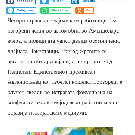
Facebook
Twitter
LinkedIn
Telegram
WhatsApp
OK
Четири странски земјоделски работници беа
изгорени живи во автомобил во Амендолара
вчера, а полицијата уапси двајца осомничени,
двајцата Пакистанци. Три од жртвите се
авганистански државјани, а четвртиот е од
Пакистан. Единствениот преживеан,
Авганистанец кој избегал кршејќи прозорец, е
клучен сведок во истрагата фокусирана на
конфликти околу земјоделски работни места,
објавија италијанските медиуми.