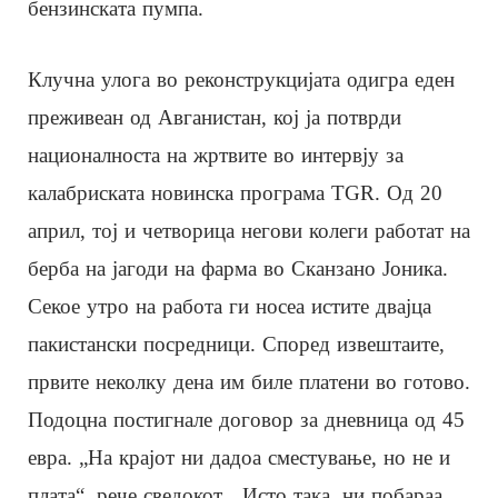
бензинската пумпа.
Клучна улога во реконструкцијата одигра еден
преживеан од Авганистан, кој ја потврди
националноста на жртвите во интервју за
калабриската новинска програма TGR. Од 20
април, тој и четворица негови колеги работат на
берба на јагоди на фарма во Сканзано Јоника.
Секое утро на работа ги носеа истите двајца
пакистански посредници. Според извештаите,
првите неколку дена им биле платени во готово.
Подоцна постигнале договор за дневница од 45
евра. „На крајот ни дадоа сместување, но не и
плата“, рече сведокот. „Исто така, ни побараа