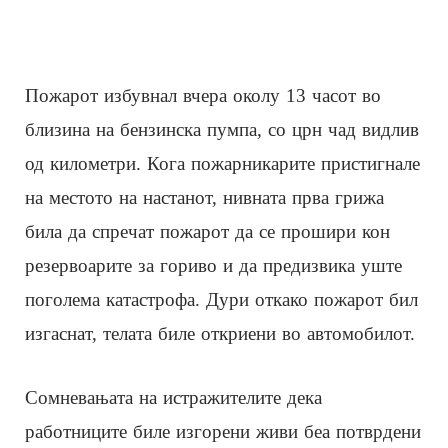
Пожарот избувнал вчера околу 13 часот во
близина на бензинска пумпа, со црн чад видлив
од километри. Кога пожарникарите пристигнале
на местото на настанот, нивната прва грижа
била да спречат пожарот да се прошири кон
резервоарите за гориво и да предизвика уште
поголема катастрофа. Дури откако пожарот бил
изгаснат, телата биле откриени во автомобилот.
Сомневањата на истражителите дека
работниците биле изгорени живи беа потврдени