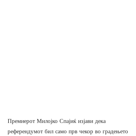
Премиерот Милојко Спајиќ изјави дека
референдумот бил само прв чекор во градењето