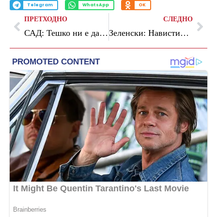
Telegram
WhatsApp
OK
ПРЕТХОДНО
СЛЕДНО
САД: Тешко ни е да ги толкуваме дејствијата на Пакистан како нешто друго освен закана за нас
Зеленски: Навистина сакам мир, но, како да се заврши војната без преговори со Путин