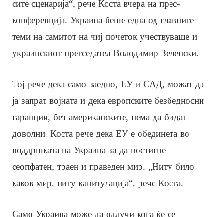
сите сценарија“, рече Коста вчера на прес-
конференција. Украина беше една од главните
теми на самитот на чиј почеток учествуваше и
украинскиот претседател Володимир Зеленски.
Тој рече дека само заедно, ЕУ и САД, можат да
ја запрат војната и дека европските безбедносни
гаранции, без американските, нема да бидат
доволни. Коста рече дека ЕУ е обединета во
поддршката на Украина за да постигне
сеопфатен, траен и праведен мир. „Ниту било
каков мир, ниту капитулација“, рече Коста.
Само Украина може да одлучи кога ќе се