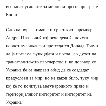
исполнат условите за мировни преговори, рече
Коста.
Слична порака имаше и хрватскиот премиер
Андреј Пленковиќ кој рече дека ќе почека
новиот американски претседател Доналд Трамп
да ја преземе функцијата и потоа „во духот на
трансатлантското партнерство и во договор со
Украина ќе се направи обид да се создадат
предуслови за мир, но не каков било, туку мир
кој ќе го почитува меѓународното право и
територијалниот интегритет и интегритет на
Украина“.