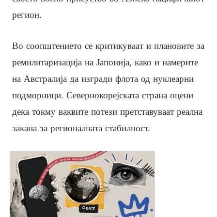
регион.
Во соопштението се критикуваат и плановите за
ремилитаризација на Јапонија, како и намерите
на Австралија да изгради флота од нуклеарни
подморници. Севернокорејската страна оцени
дека токму ваквите потези претставуваат реална
закана за регионалната стабилност.