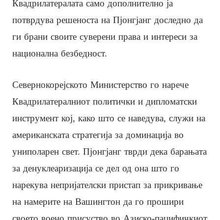
Квадрилатералата само дополнително ја
потврдува решеноста на Пјонгјанг доследно да
ги брани своите суверени права и интереси за
национална безбедност.
Севернокорејското Министерство го нарече
Квадрилатералниот политички и дипломатски
инструмент кој, како што се наведува, служи на
американската стратегија за доминација во
униполарен свет. Пјонгјанг тврди дека барањата
за денуклеаризација се дел од она што го
нарекува непријателски пристап за прикривање
на намерите на Вашингтон да го прошири
своето воено присуство во Азиско-пацифичкиот