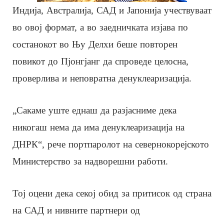
Индија, Австралија, САД и Јапонија учествуваат
во овој формат, а во заедничката изјава по
состанокот во Њу Делхи беше повторен
повикот до Пјонгјанг да спроведе целосна,
проверлива и неповратна денуклеаризација.
„Сакаме уште еднаш да разјасниме дека
никогаш нема да има денуклеаризација на
ДНРК“, рече портпаролот на севернокорејското
Министерство за надворешни работи.
Тој оцени дека секој обид за притисок од страна
на САД и нивните партнери од