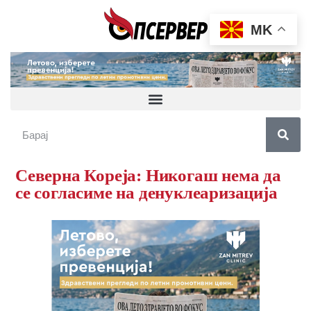
MK
Северна Кореја: Никогаш нема да
се согласиме на денуклеаризација