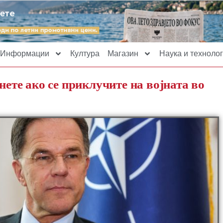
Информации
Култура
Магазин
Наука и технолог
нете ако се приклучите на војната во