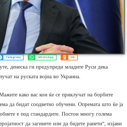
Telegram
WhatsApp
OK
те, денеска ги предупреди младите Руси дека
лучат на руската војна во Украина.
Мажите како вас кои ќе се приклучат на борбите
ема да бидат соодветно обучени. Опремата што ќе ја
обиете е под стандардите. Постои многу голема
еројатност да загинете или да бидете ранети“, изјави