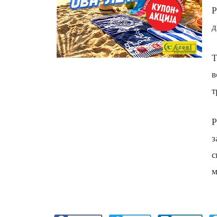
Р
д
Т
в
т
Р
з
с
м