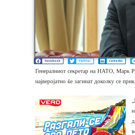
Facebook
Twitter
LinkedIn
Генералниот секретар на НАТО, Марк Ру
најверојатно ќе загинат доколку се прик
„
н
д
в