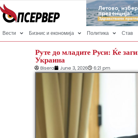
Вести
Бизнис и економија
Политика
Став
Руте до младите Руси: Ќе заги
Украина
Bisera
June 3, 2026
6:21 pm