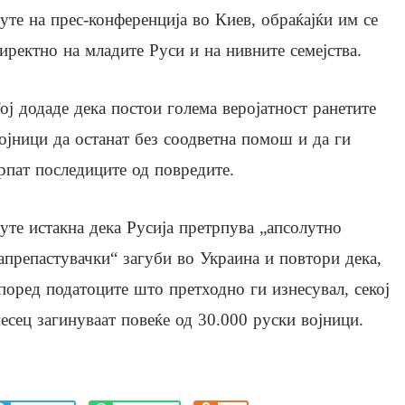
уте на прес-конференција во Киев, обраќајќи им се
иректно на младите Руси и на нивните семејства.
ој додаде дека постои голема веројатност ранетите
ојници да останат без соодветна помош и да ги
рпат последиците од повредите.
уте истакна дека Русија претрпува „апсолутно
апрепастувачки“ загуби во Украина и повтори дека,
поред податоците што претходно ги изнесувал, секој
есец загинуваат повеќе од 30.000 руски војници.