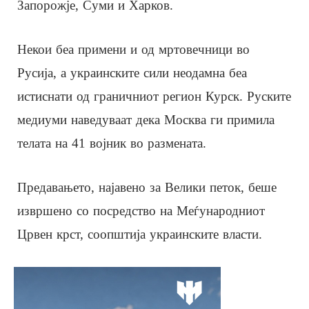
Запорожје, Суми и Харков.
Некои беа примени и од мртовечници во
Русија, а украинските сили неодамна беа
истиснати од граничниот регион Курск. Руските
медиуми наведуваат дека Москва ги примила
телата на 41 војник во размената.
Предавањето, најавено за Велики петок, беше
извршено со посредство на Меѓународниот
Црвен крст, соопштија украинските власти.