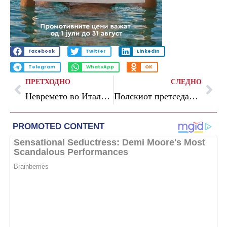
Facebook
Twitter
LinkedIn
Telegram
WhatsApp
OK
ПРЕТХОДНО
СЛЕДНО
Невремето во Италија ги зема првите жртви: три лица загинаа, десетици луѓе се евакуирани
Полскиот претседател: Сакаме и француско и американско нуклеарно оружје на наша територија