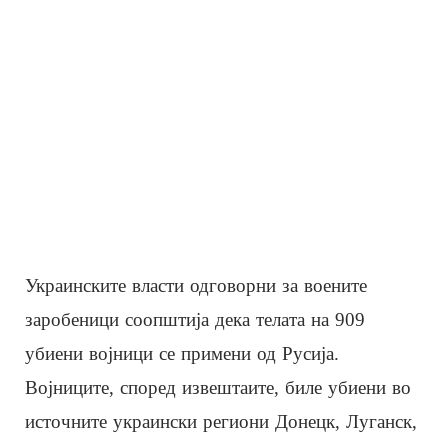
Украинските власти одговорни за воените
заробеници соопштија дека телата на 909
убиени војници се примени од Русија.
Војниците, според извештаите, биле убиени во
источните украински региони Донецк, Луганск,