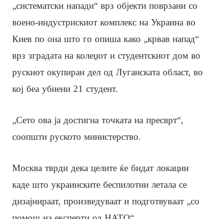
„систематски напади“ врз објекти поврзани со
воено-индустрискиот комплекс на Украина во
Киев по она што го опиша како „крвав напад“
врз зградата на колеџот и студентскиот дом во
рускиот окупиран дел од Луганската област, во
кој беа убиени 21 студент.
„Сето ова ја достигна точката на пресврт“,
соопшти руското министерство.
Москва тврди дека целите ќе бидат локации
каде што украинските беспилотни летала се
дизајнираат, произведуваат и подготвуваат „со
помош на експерти од НАТО“.