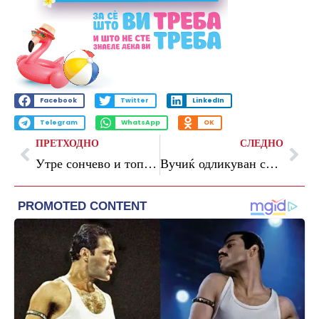
Facebook
Twitter
LinkedIn
Telegram
WhatsApp
OK
ПРЕТХОДНО
СЛЕДНО
Утре сончево и топло со мала до умерена облачност и температури до 32 степени
Вучиќ одликуван со орден во Кина: „Ова е една од најважните посети во мојата кариера“