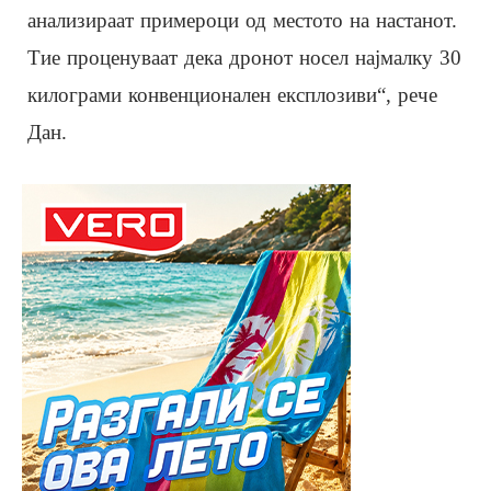
анализираат примероци од местото на настанот.
Тие проценуваат дека дронот носел најмалку 30
килограми конвенционален експлозиви“, рече
Дан.