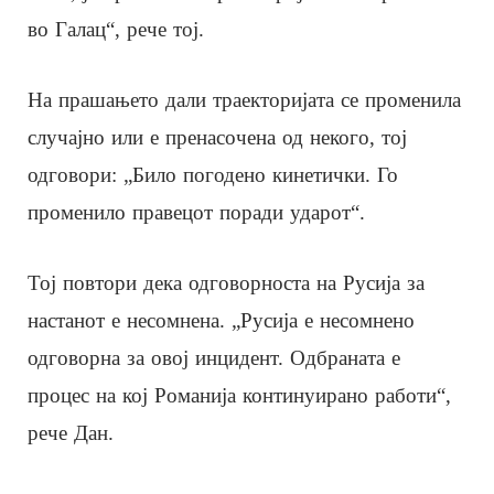
во Галац“, рече тој.
На прашањето дали траекторијата се променила
случајно или е пренасочена од некого, тој
одговори: „Било погодено кинетички. Го
променило правецот поради ударот“.
Тој повтори дека одговорноста на Русија за
настанот е несомнена. „Русија е несомнено
одговорна за овој инцидент. Одбраната е
процес на кој Романија континуирано работи“,
рече Дан.