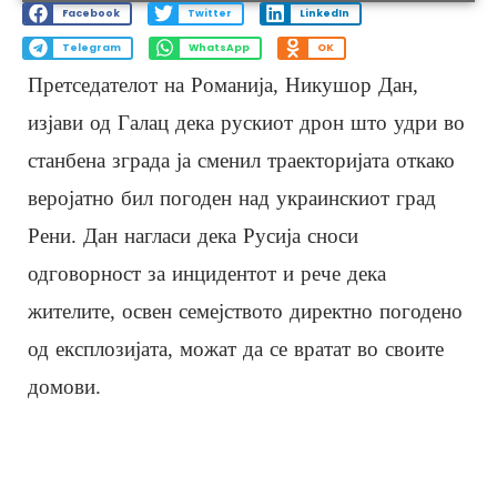
Facebook
Twitter
LinkedIn
Telegram
WhatsApp
OK
Претседателот на Романија, Никушор Дан,
изјави од Галац дека рускиот дрон што удри во
станбена зграда ја сменил траекторијата откако
веројатно бил погоден над украинскиот град
Рени. Дан нагласи дека Русија сноси
одговорност за инцидентот и рече дека
жителите, освен семејството директно погодено
од експлозијата, можат да се вратат во своите
домови.