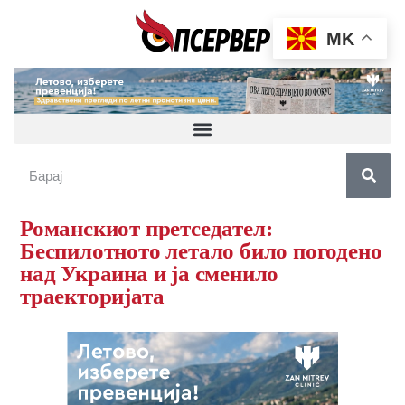
MK
Романскиот претседател:
Беспилотното летало било погодено
над Украина и ја сменило
траекторијата