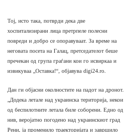
Тој, исто така, потврди дека две
хоспитализирани лица претрпеле полесни
повреди и добро се опоравуваат. За време на
неговата посета на Галац, претседателот беше
пречекан од група граѓани кои го исвиркаа и
извикуваа „Оставка!“, објавува digi24.ro.
Дан ги објасни околностите на падот на дронот.
„Додека летале над украинска територија, некои
од беспилотните летала биле соборени. Едно од
нив, веројатно погодено над украинскиот град
Рени, ја променило траекторијата и завршило