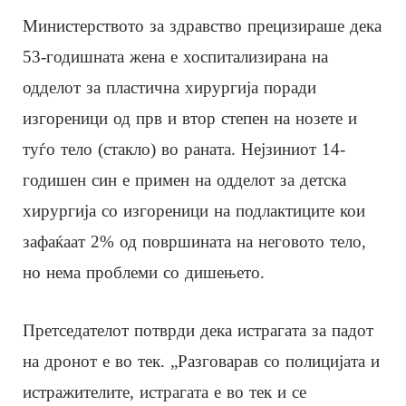
Министерството за здравство прецизираше дека
53-годишната жена е хоспитализирана на
одделот за пластична хирургија поради
изгореници од прв и втор степен на нозете и
туѓо тело (стакло) во раната. Нејзиниот 14-
годишен син е примен на одделот за детска
хирургија со изгореници на подлактиците кои
зафаќаат 2% од површината на неговото тело,
но нема проблеми со дишењето.
Претседателот потврди дека истрагата за падот
на дронот е во тек. „Разговарав со полицијата и
истражителите, истрагата е во тек и се