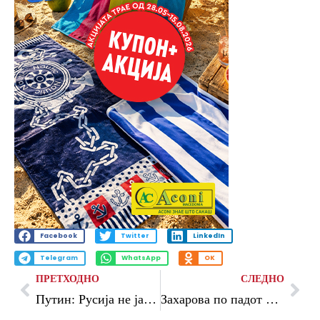
Facebook
Twitter
LinkedIn
Telegram
WhatsApp
OK
ПРЕТХОДНО
СЛЕДНО
Путин: Русија не ја загрозува Европа ниту планира војна со европските земји
Захарова по падот на дронот во Романија: „Не покажавте никакви докази“