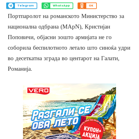
Telegram
WhatsApp
OK
Портпаролот на романското Министерство за
национална одбрана (MApN), Кристијан
Поповичи, објасни зошто армијата не го
соборила беспилотното летало што синоќа удри
во десеткатна зграда во центарот на Галати,
Романија.