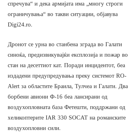
спречува“ и дека армијата има „многу строги
ограничувања“ во такви ситуации, објавува
Digi24.ro.
Дронот се урна во станбена зграда во Галати
синоќа, предизвикувајќи експлозија и пожар во
стан на десеттиот кат. Поради инцидентот, беа
издадени предупредувања преку системот RO-
Alert за областите Браила, Тулчеа и Галати. Два
борбени авиони Ф-16 беа лансирани од
воздухопловната база Фетешти, поддржани од
хеликоптерите IAR 330 SOCAT на романските
воздухопловни сили.