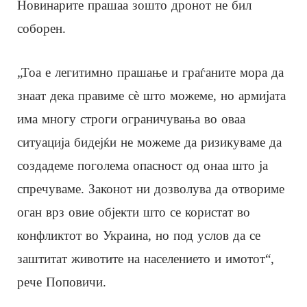
Новинарите прашаа зошто дронот не бил
соборен.
„Тоа е легитимно прашање и граѓаните мора да
знаат дека правиме сè што можеме, но армијата
има многу строги ограничувања во оваа
ситуација бидејќи не можеме да ризикуваме да
создадеме поголема опасност од онаа што ја
спречуваме. Законот ни дозволува да отвориме
оган врз овие објекти што се користат во
конфликтот во Украина, но под услов да се
заштитат животите на населението и имотот“,
рече Поповичи.