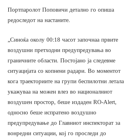
Портпаролот Поповичи детално го опиша
редоследот на настаните.
„Синоќа околу 00:18 часот започнаа првите
воздушни претходни предупредувања во
граничните области. Постојано ја следевме
ситуацијата со копнени радари. Во моментот
кога траекториите на групи беспилотни летала
укажуваа на можен влез во националниот
воздушен простор, беше издаден RO-Alert,
односно беше испратено воздушно
предупредување до Главниот инспекторат за
вонредни ситуации, кој го проследи до