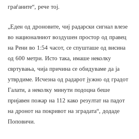
граѓаните“, рече тој.
„Еден од дроновите, чиј радарски сигнал влезе
во националниот воздушен простор од правец
на Рени во 1:54 часот, се спушташе од висина
од 600 метри. Исто така, имаше неколку
свртувања, чија причина се обидуваме да ја
утврдиме. Исчезна од радарот јужно од градот
Галати, а неколку минути подоцна беше
пријавен пожар на 112 како резултат на падот
на дронот на покривот на зградата“, додаде
Поповичи.