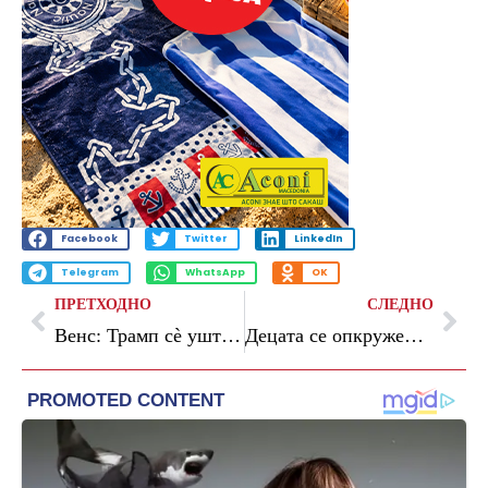
Facebook
Twitter
LinkedIn
Telegram
WhatsApp
OK
ПРЕТХОДНО
СЛЕДНО
Венс: Трамп сè уште не одлучил дали да го одобри договорот со Иран
Децата се опкружени со нездрава храна во и околу училиштата – првата национална проценка повикува на посилни мерки