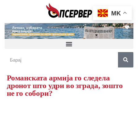
MK
Романската армија го следела
дронот што удри во зграда, зошто
не го собори?