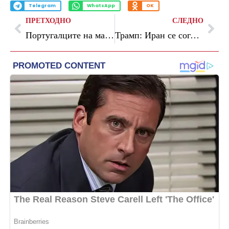
Telegram
WhatsApp
OK
ПРЕТХОДНО
СЛЕДНО
Португалците на масовен штрајк: возовите запрени, училиштата се затворени
Трамп: Иран се согласи да се откаже од својата програма за нуклеарно оружје