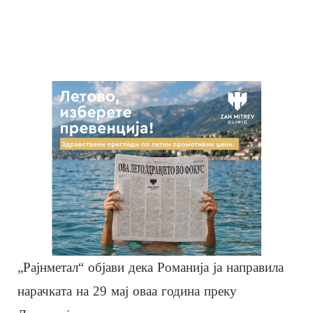
„Рајнметал“ објави дека Романија ја направила
нарачката на 29 мај оваа година преку