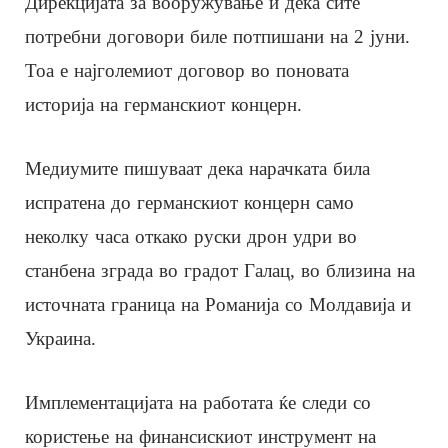
Дирекцијата за вооружување и дека сите
потребни договори биле потпишани на 2 јуни.
Тоа е најголемиот договор во поновата
историја на германскиот концерн.
Медиумите пишуваат дека нарачката била
испратена до германскиот концерн само
неколку часа откако руски дрон удри во
станбена зграда во градот Галац, во близина на
источната граница на Романија со Молдавија и
Украина.
Имплементацијата на работата ќе следи со
користење на финансискиот инструмент на