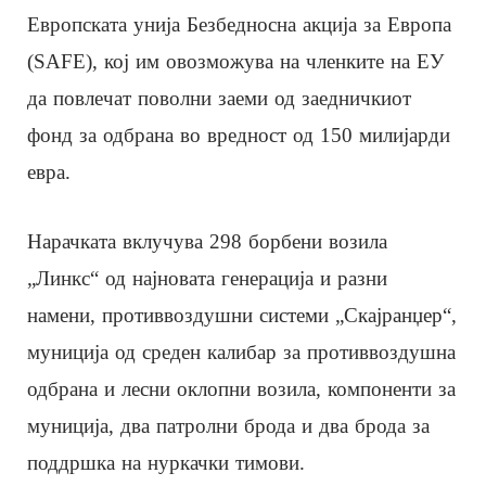
Европската унија Безбедносна акција за Европа
(SAFE), кој им овозможува на членките на ЕУ
да повлечат поволни заеми од заедничкиот
фонд за одбрана во вредност од 150 милијарди
евра.
Нарачката вклучува 298 борбени возила
„Линкс“ од најновата генерација и разни
намени, противвоздушни системи „Скајранџер“,
муниција од среден калибар за противвоздушна
одбрана и лесни оклопни возила, компоненти за
муниција, два патролни брода и два брода за
поддршка на нуркачки тимови.