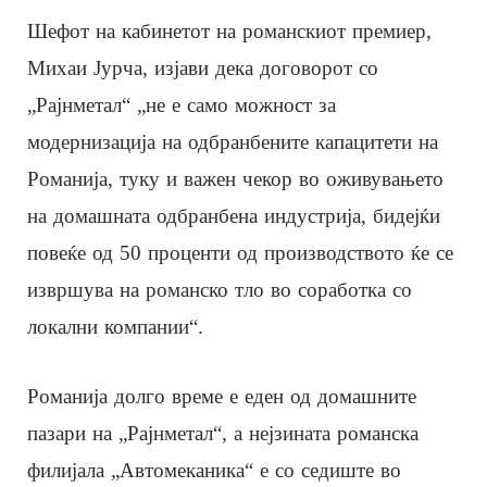
Шефот на кабинетот на романскиот премиер,
Михаи Јурча, изјави дека договорот со
„Рајнметал“ „не е само можност за
модернизација на одбранбените капацитети на
Романија, туку и важен чекор во оживувањето
на домашната одбранбена индустрија, бидејќи
повеќе од 50 проценти од производството ќе се
извршува на романско тло во соработка со
локални компании“.
Романија долго време е еден од домашните
пазари на „Рајнметал“, а нејзината романска
филијала „Автомеканика“ е со седиште во