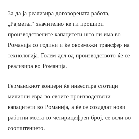
За да ја реализира договорената работа,
„Рајметал“ значително ќе ги прошири
производствените капацитети што ги има во
Романија со години и ќе овозможи трансфер на
технологија. Голем дел од производството ќе се
реализира во Романија.
Германскиот концерн ќе инвестира стотици
милиони евра во своите производствени
капацитети во Романија, а ќе се создадат нови
работни места со четирицифрен број, се вели во
соопштението.