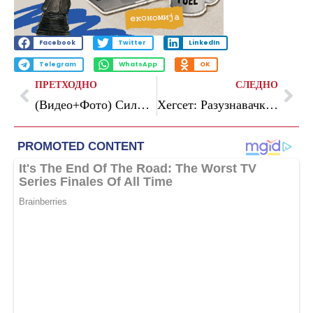
Facebook
Twitter
LinkedIn
Telegram
WhatsApp
OK
ПРЕТХОДНО
СЛЕДНО
(Видео+Фото) Силно невреме ја погоди Словенија: град со големина на орев, ветерот корнеше покриви и дрвја
Хегсет: Разузнавачките информации покажуваат дека блокадата на САД му нанесува голема штета на Иран