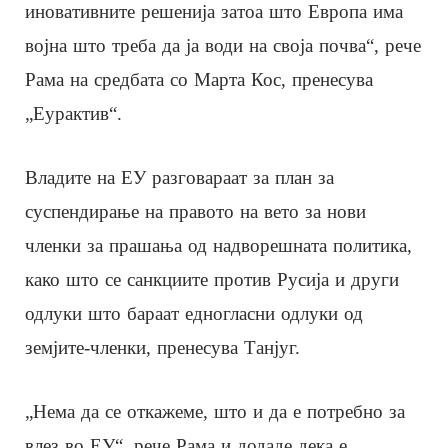
иновативните решенија затоа што Европа има
војна што треба да ја води на своја почва“, рече
Рама на средбата со Марта Кос, пренесува
„Еурактив“.
Владите на ЕУ разговараат за план за
суспендирање на правото на вето за нови
членки за прашања од надворешната политика,
како што се санкциите против Русија и други
одлуки што бараат едногласни одлуки од
земјите-членки, пренесува Танјуг.
„Нема да се откажеме, што и да е потребно за
влез во ЕУ“, рече Рама и додаде дека е