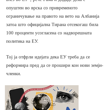
опуштен во врска со привременото
ограничување на правото на вето на Албанија
затоа што официјална Тирана отсекогаш била
100 проценти усогласена со надворешната
политика на ЕУ.
Тој ја отфрли идејата дека ЕУ треба да се
реформира пред да се прошири кон нови земји-
членки.