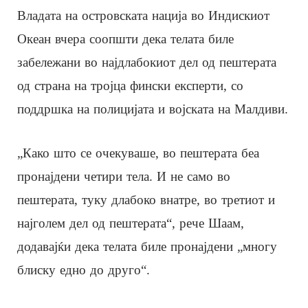
Владата на островската нација во Индискиот
Океан вчера соопшти дека телата биле
забележани во најдлабокиот дел од пештерата
од страна на тројца фински експерти, со
поддршка на полицијата и војската на Малдиви.
„Како што се очекуваше, во пештерата беа
пронајдени четири тела. И не само во
пештерата, туку длабоко внатре, во третиот и
најголем дел од пештерата“, рече Шаам,
додавајќи дека телата биле пронајдени „многу
блиску едно до друго“.