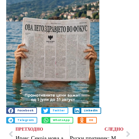
Facebook
Twitter
LinkedIn
Telegram
WhatsApp
OK
ПРЕТХОДНО
СЛЕДНО
Иран: Секоја нова агресија ќе биде пресретната со огромна воена сила
Руски пратеник: Мора што поскоро да ја завршиме специјалната воена операција