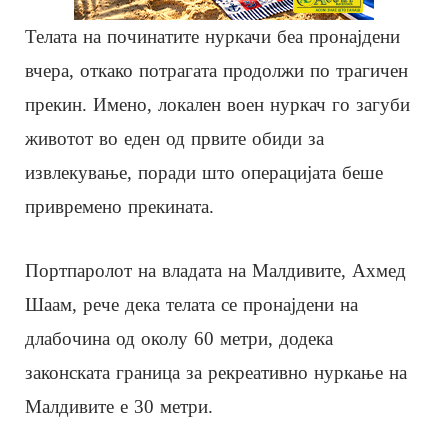
Телата на починатите нуркачи беа пронајдени
вчера, откако потрагата продолжи по трагичен
прекин. Имено, локален воен нуркач го загуби
животот во еден од првите обиди за
извлекување, поради што операцијата беше
привремено прекината.
Портпаролот на владата на Малдивите, Ахмед
Шаам, рече дека телата се пронајдени на
длабочина од околу 60 метри, додека
законската граница за рекреативно нуркање на
Малдивите е 30 метри.