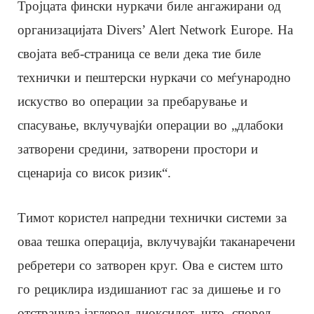
Тројцата фински нуркачи биле ангажирани од
организацијата Divers’ Alert Network Europe. На
својата веб-страница се вели дека тие биле
технички и пештерски нуркачи со меѓународно
искуство во операции за пребарување и
спасување, вклучувајќи операции во „длабоки
затворени средини, затворени простори и
сценарија со висок ризик“.
Тимот користел напредни технички системи за
оваа тешка операција, вклучувајќи таканаречени
ребретери со затворен круг. Ова е систем што
го рециклира издишаниот гас за дишење и го
отстранува јаглерод диоксидот, што, според