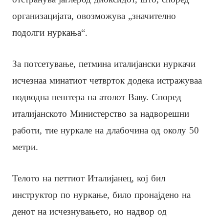
организацијата, овозможува „значително
подолги нуркања“.
За потсетување, петмина италијански нуркачи
исчезнаа минатиот четврток додека истражуваа
подводна пештера на атолот Ваву. Според
италијанското Министерство за надворешни
работи, тие нуркале на длабочина од околу 50
метри.
Телото на петтиот Италијанец, кој бил
инструктор по нуркање, било пронајдено на
денот на исчезнувањето, но надвор од