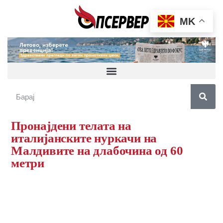
MK
Пронајдени телата на
италијанските нуркачи на
Малдивите на длабочина од 60
метри