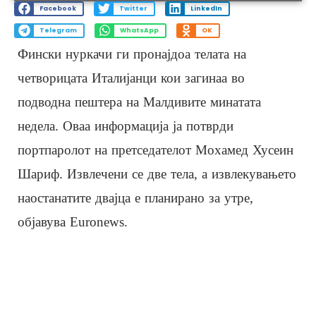
Facebook
Twitter
LinkedIn
Telegram
WhatsApp
OK
Фински нуркачи ги пронајдоа телата на
четворицата Италијанци кои загинаа во
подводна пештера на Малдивите минатата
недела. Оваа информација ја потврди
портпаролот на претседателот Мохамед Хусеин
Шариф. Извлечени се две тела, а извлекувањето
наостанатите двајца е планирано за утре,
објавува Euronews.