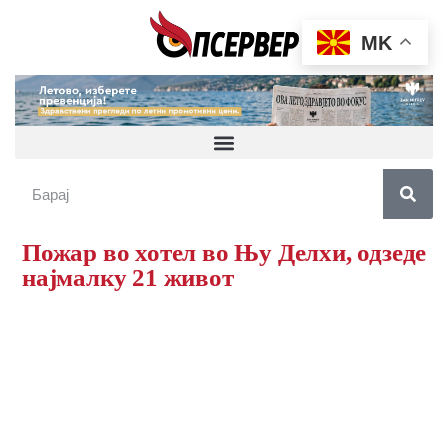
MK
Пожар во хотел во Њу Делхи, одзеде
најмалку 21 живот