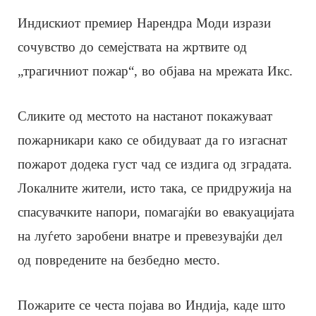
Индискиот премиер Нарендра Моди изрази
сочувство до семејствата на жртвите од
„трагичниот пожар“, во објава на мрежата Икс.
Сликите од местото на настанот покажуваат
пожарникари како се обидуваат да го изгаснат
пожарот додека густ чад се издига од зградата.
Локалните жители, исто така, се придружија на
спасувачките напори, помагајќи во евакуацијата
на луѓето заробени внатре и превезувајќи дел
од повредените на безбедно место.
Пожарите се честа појава во Индија, каде што