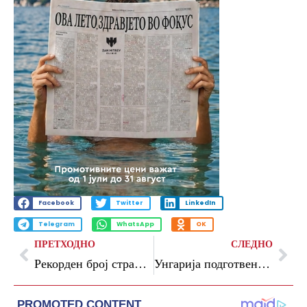
Facebook
Twitter
LinkedIn
Telegram
WhatsApp
OK
ПРЕТХОДНО
СЛЕДНО
Рекорден број странци добиле германско државјанство во 2025 година
Унгарија подготвена да биде место за преговори во врска со Украина