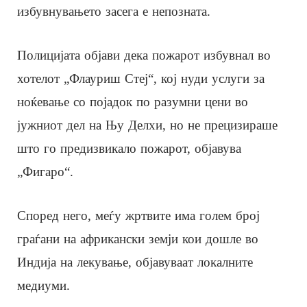
избувнувањето засега е непозната.
Полицијата објави дека пожарот избувнал во
хотелот „Флауриш Стеј“, кој нуди услуги за
ноќевање со појадок по разумни цени во
јужниот дел на Њу Делхи, но не прецизираше
што го предизвикало пожарот, објавува
„Фигаро“.
Според него, меѓу жртвите има голем број
граѓани на африкански земји кои дошле во
Индија на лекување, објавуваат локалните
медиуми.