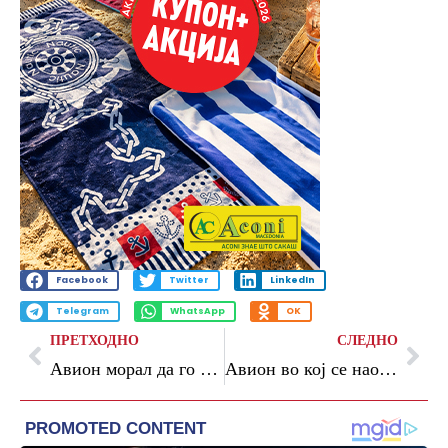
Facebook
Twitter
LinkedIn
Telegram
WhatsApp
OK
ПРЕТХОДНО
СЛЕДНО
Авион морал да го пренасочи летот кон Рим: патник ставил преносен полнач во багаж
Авион во кој се наоѓаше британски министер цел на напад: „Ова е неодговорно руско мешање“