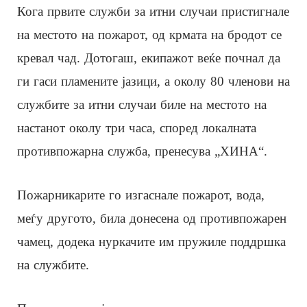
Кога првите служби за итни случаи пристигнале
на местото на пожарот, од крмата на бродот се
кревал чад. Дотогаш, екипажот веќе почнал да
ги гаси пламените јазици, а околу 80 членови на
службите за итни случаи биле на местото на
настанот околу три часа, според локалната
противпожарна служба, пренесува „ХИНА“.
Пожарникарите го изгаснале пожарот, вода,
меѓу другото, била донесена од противпожарен
чамец, додека нуркачите им пружиле поддршка
на службите.