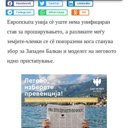
Facebook
Twitter
LinkedIn
Telegram
WhatsApp
OK
Европската унија сè уште нема унифициран
став за проширувањето, а разликите меѓу
земјите-членки се сè поизразени кога станува
збор за Западен Балкан и моделот на неговото
идно пристапување.