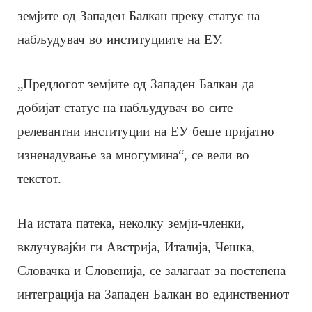
земјите од Западен Балкан преку статус на
набљудувач во институциите на ЕУ.
„Предлогот земјите од Западен Балкан да
добијат статус на набљудувач во сите
релевантни институции на ЕУ беше пријатно
изненадување за многумина“, се вели во
текстот.
На истата патека, неколку земји-членки,
вклучувајќи ги Австрија, Италија, Чешка,
Словачка и Словенија, се залагаат за постепена
интеграција на Западен Балкан во единствениот