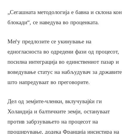
„Сегашната методологија е бавна и склона кон
блокади“, се наведува во проценката.
Меѓу предлозите се укинување на
едногласноста во одредени фази од процесот,
посилна интеграција во единствениот пазар и
воведување статус на набљудувач за државите
што напредуваат во преговорите.
Дел од земјите-членки, вклучувајќи ги
Холандија и балтичките земји, остануваат
против забрзувањето на процесот на
проширување, додека Франција инсистира на