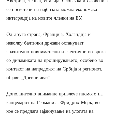
Австрија, Чешка, Италија, Словачка и Словенија
се посветени на најбрзата можна економска
интеграција на новите членки на ЕУ.
Од друга страна, Франција, Холандија и
неколку балтички држави остануваат
значително повнимателни и скептични во врска
со динамиката на проширувањето, особено во
контекст на напредокот на Србија и регионот,
објави „Дневни аваз“.
Дополнително внимание привлече писмото на
канцеларот на Германија, Фридрих Мерк, во
кое се предлага зајакнување на улогата на