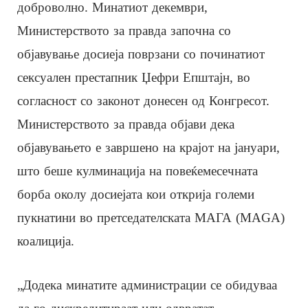
доброволно. Минатиот декември,
Министерството за правда започна со
објавување досиеја поврзани со починатиот
сексуален престапник Џефри Епштајн, во
согласност со законот донесен од Конгресот.
Министерството за правда објави дека
објавувањето е завршено на крајот на јануари,
што беше кулминација на повеќемесечната
борба околу досиејата кои открија големи
пукнатини во претседателската МАГА (MAGA)
коалиција.
„Додека минатите администрации се обидуваа