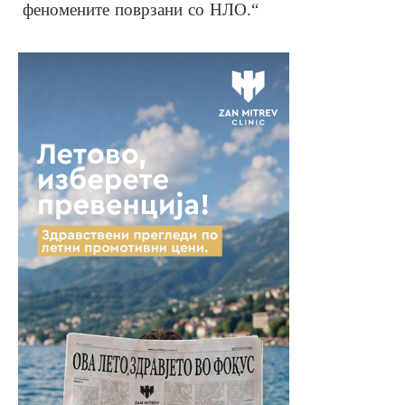
феномените поврзани со НЛО.“