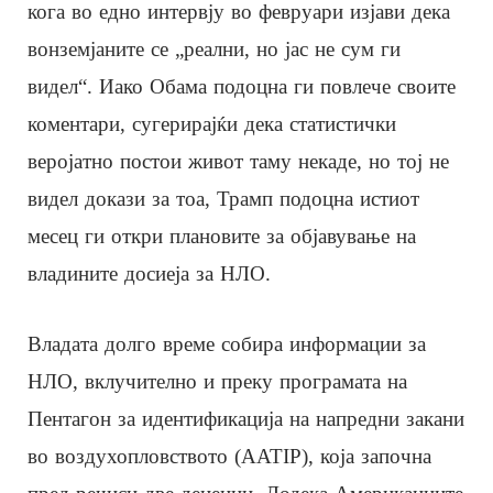
кога во едно интервју во февруари изјави дека
вонземјаните се „реални, но јас не сум ги
видел“. Иако Обама подоцна ги повлече своите
коментари, сугерирајќи дека статистички
веројатно постои живот таму некаде, но тој не
видел докази за тоа, Трамп подоцна истиот
месец ги откри плановите за објавување на
владините досиеја за НЛО.
Владата долго време собира информации за
НЛО, вклучително и преку програмата на
Пентагон за идентификација на напредни закани
во воздухопловството (AATIP), која започна