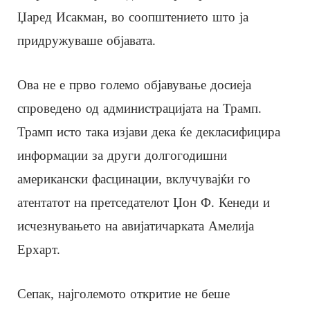
Џаред Исакман, во соопштението што ја
придружуваше објавата.
Ова не е прво големо објавување досиеја
спроведено од администрацијата на Трамп.
Трамп исто така изјави дека ќе декласифицира
информации за други долгогодишни
американски фасцинации, вклучувајќи го
атентатот на претседателот Џон Ф. Кенеди и
исчезнувањето на авијатичарката Амелија
Ерхарт.
Сепак, најголемото откритие не беше