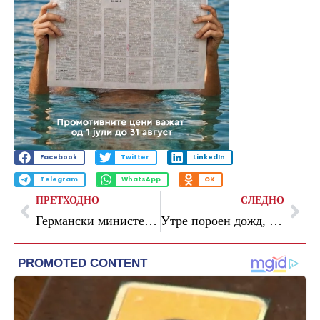
Facebook
Twitter
LinkedIn
Telegram
WhatsApp
OK
ПРЕТХОДНО
СЛЕДНО
Германски министер: Имаме резерви на гориво за авиони само за летово
Утре пороен дожд, грмежи и засилен северен ветер низ земјата