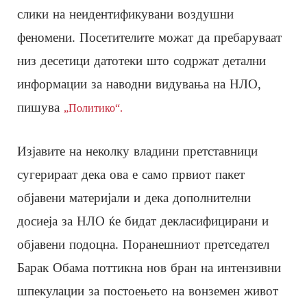
слики на неидентификувани воздушни
феномени. Посетителите можат да пребаруваат
низ десетици датотеки што содржат детални
информации за наводни видувања на НЛО,
пишува
„Политико“.
Изјавите на неколку владини претставници
сугерираат дека ова е само првиот пакет
објавени материјали и дека дополнителни
досиеја за НЛО ќе бидат декласифицирани и
објавени подоцна. Поранешниот претседател
Барак Обама поттикна нов бран на интензивни
шпекулации за постоењето на вонземен живот