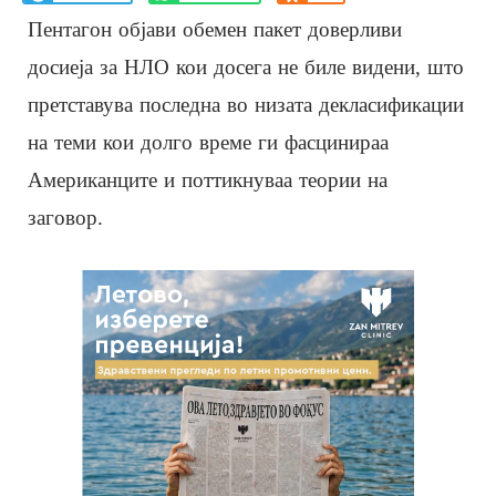
Пентагон објави обемен пакет доверливи
досиеја за НЛО кои досега не биле видени, што
претставува последна во низата декласификации
на теми кои долго време ги фасцинираа
Американците и поттикнуваа теории на
заговор.