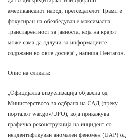
да го дискредитираат или одвратат
американскиот народ, претседателот Трамп е
фокусиран на обезбедување максимална
транспарентност за јавноста, која на крајот
може сама да одлучи за информациите
содржани во овие досиеја“, напиша Пентагон.
Опис на сликата:
„Официјална визуелизација објавена од
Министерството за одбрана на САД (преку
порталот war.gov/UFO), која прикажува
графичка реконструкција на инцидент со
неидентификуван аномален феномен (UAP) од