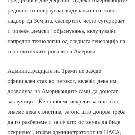
пред речиси две децении. Додека Американците
редовно ги поврзуваат видувањата со живот
надвор од Земјата, експертите често сугерираат
и повеќе „земски“ објаснувања, вклучувајќи
напредни технологии од следната генерација на
геополитичките ривали на Америка.
Администрацијата на Трамп не зазеде
официјален став во петокот, велејќи дека им
дозволува на Американците сами да донесат
заклучоци. „Ќе останеме искрени за она што
знаеме дека е вистина, за она што допрва треба
да го разбереме и за сè што останува да биде
откриено“, изјави администраторот на НАСА,