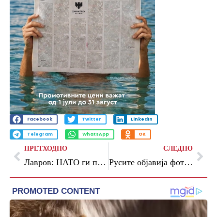
Facebook
Twitter
LinkedIn
Telegram
WhatsApp
OK
ПРЕТХОДНО
СЛЕДНО
Лавров: НАТО ги премина сите граници на пристојност, веќе јавно ги покажува своите вистински намери
Русите објавија фотографии: „Ова се американски АТАКМС во Русија, подготвуваме одговор“