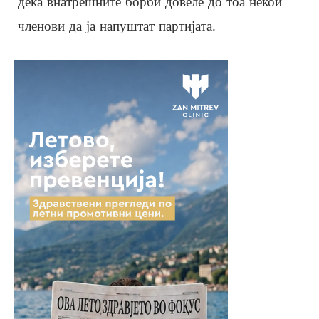
дека внатрешните борби довеле до тоа некои
членови да ја напуштат партијата.