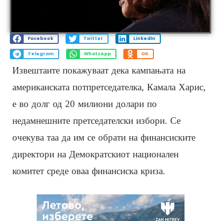
Facebook
Twitter
LinkedIn
Telegram
WhatsApp
OK
Извештаите покажуваат дека кампањата на
американската потпретседателка, Камала Харис,
е во долг од 20 милиони долари по
недамнешните претседателски избори. Се
очекува таа да им се обрати на финансиските
директори на Демократскиот национален
комитет среде оваа финансиска криза.