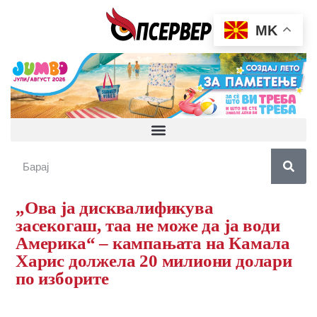
MK
„Ова ја дисквалификува
засекогаш, таа не може да ја води
Америка“ – кампањата на Камала
Харис должела 20 милиони долари
по изборите