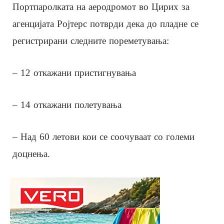
Портпаролката на аеродромот во Цирих за
агенцијата Ројтерс потврди дека до пладне се
регистрирани следните пореметувања:
– 12 откажани пристигнувања
– 14 откажани полетувања
– Над 60 летови кои се соочуваат со големи
доцнења.