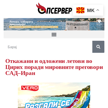
MK
Откажани и одложени летови во
Цирих поради мировните преговори
САД–Иран