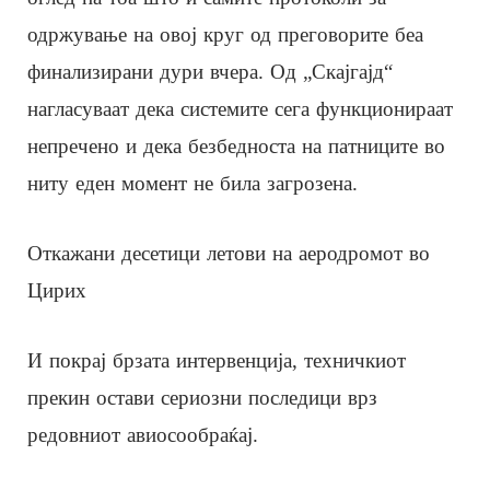
одржување на овој круг од преговорите беа
финализирани дури вчера. Од „Скајгајд“
нагласуваат дека системите сега функционираат
непречено и дека безбедноста на патниците во
ниту еден момент не била загрозена.
Откажани десетици летови на аеродромот во
Цирих
И покрај брзата интервенција, техничкиот
прекин остави сериозни последици врз
редовниот авиосообраќај.