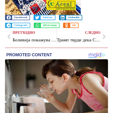
Facebook
Twitter
LinkedIn
Telegram
WhatsApp
OK
ПРЕТХОДНО
СЛЕДНО
Боливија покажува знаци на нормализација по 50 дена протести и блокади
Трамп тврди дека Стармер ќе се повлече од функцијата премиер