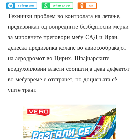
Telegram
WhatsApp
OK
Tехнички проблем во контролата на летање,
предизвикан од вонредните безбедносни мерки
за мировните преговори меѓу САД и Иран,
денеска предизвика колапс во авиосообраќајот
на аеродромот во Цирих. Швајцарските
воздухопловни власти соопштија дека дефектот
во меѓувреме е отстранет, но доцнењата сè
уште траат.