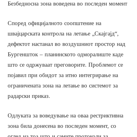
Безбедносна зона воведена во последен момент
Според официјалното соопштение на
швајцарската контрола на летање „Скајгајд“,
дефектот настанал во воздушниот простор над
Бургеншток – планинското одморалиште каде
што се одржуваат преговорите. Проблемот се
појавил при обидот за итно интегрирање на
ограничената зона на летање во системот за
радарски приказ.
Одлуката за воведување на оваа рестриктивна
зона била донесена во последен момент, со
оглед на тоа што и самите протоколи за