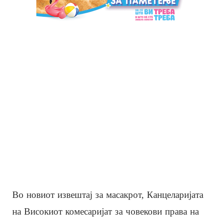
Во новиот извештај за масакрот, Канцеларијата
на Високиот комесаријат за човекови права на