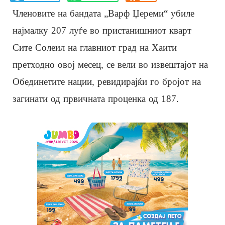
Членовите на бандата „Варф Џереми“ убиле
најмалку 207 луѓе во пристанишниот кварт
Сите Солеил на главниот град на Хаити
претходно овој месец, се вели во извештајот на
Обединетите нации, ревидирајќи го бројот на
загинати од првичната проценка од 187.