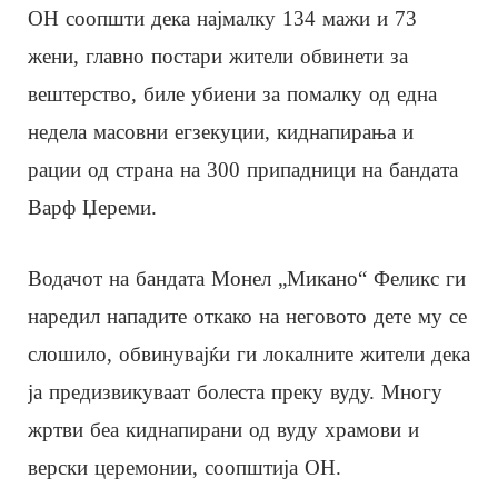
ОН соопшти дека најмалку 134 мажи и 73
жени, главно постари жители обвинети за
вештерство, биле убиени за помалку од една
недела масовни егзекуции, киднапирања и
рации од страна на 300 припадници на бандата
Варф Џереми.
Водачот на бандата Монел „Микано“ Феликс ги
наредил нападите откако на неговото дете му се
слошило, обвинувајќи ги локалните жители дека
ја предизвикуваат болеста преку вуду. Многу
жртви беа киднапирани од вуду храмови и
верски церемонии, соопштија ОН.