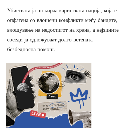
Убиствата ја шокираа карипската нација, која е
опфатена со влошени конфликти меѓу бандите,
влошување на недостигот на храна, а нејзините
соседи ја одложуваат долго ветената
безбедносна помош.