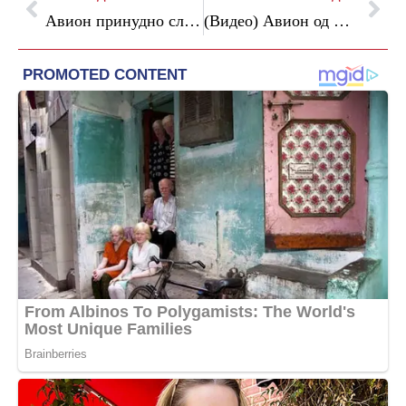
Авион принудно слета во Венеција, на дел од патниците им се слошило
(Видео) Авион од Цирих принудно слета во Грац поради чад во кабината и пилотската кабина, има повредени