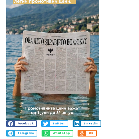
Facebook
Twitter
LinkedIn
Telegram
WhatsApp
OK