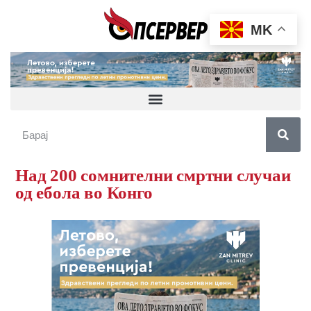
MK
Над 200 сомнителни смртни случаи
од ебола во Конго