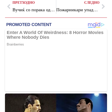
ПРЕТХОДНО
СЛЕДНО
Вучиќ со порака од Пекинг: Можно е наскоро да поднесам оставка
Пожарникари упаднаа во станот на полскиот претседател поради лажна дојава за пожар