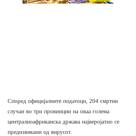
Според официјалните податоци, 204 смртни
случаи во три провинции на оваа голема
централноафриканска држава најверојатно се
предизвикани од вирусот.