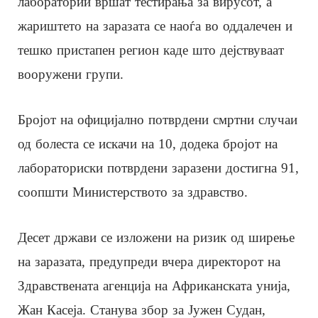
лаборатории вршат тестирања за вирусот, а
жариштето на заразата се наоѓа во оддалечен и
тешко пристапен регион каде што дејствуваат
вооружени групи.
Бројот на официјално потврдени смртни случаи
од болеста се искачи на 10, додека бројот на
лабораториски потврдени заразени достигна 91,
соопшти Министерството за здравство.
Десет држави се изложени на ризик од ширење
на заразата, предупреди вчера директорот на
Здравствената агенција на Африканската унија,
Жан Касеја. Станува збор за Јужен Судан,