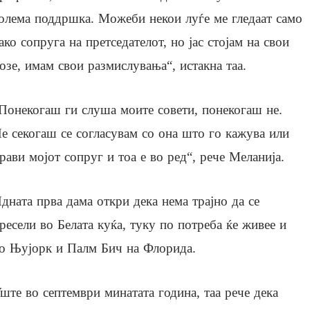
олема поддршка. Можеби некои луѓе ме гледаат само
ако сопруга на претседателот, но јас стојам на свои
озе, имам свои размислувања“, истакна таа.
Понекогаш ги слуша моите совети, понекогаш не.
е секогаш се согласувам со она што го кажува или
рави мојот сопруг и тоа е во ред“, рече Меланија.
дната прва дама откри дека нема трајно да се
ресели во Белата куќа, туку по потреба ќе живее и
о Њујорк и Палм Бич на Флорида.
ште во септември минатата година, таа рече дека