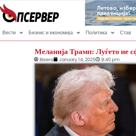
Вести
Бизнис и економија
Политика
Став
Меланија Трамп: Луѓето не с
Bisera
January 14, 2025
8:40 pm