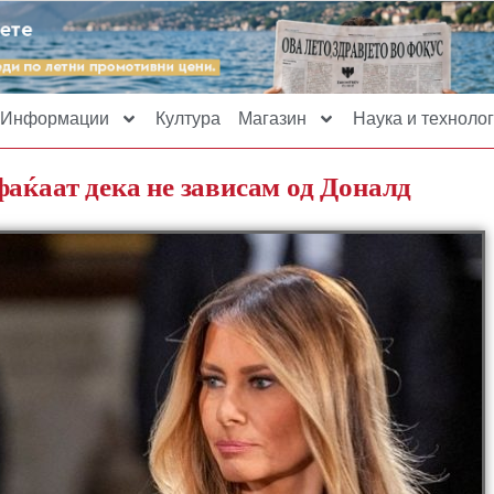
Информации
Култура
Магазин
Наука и технолог
фаќаат дека не зависам од Доналд