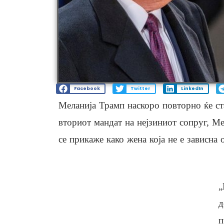
Facebook
Twitter
LinkedIn
Меланија Трамп наскоро повторно ќе ст
вториот мандат на нејзиниот сопруг, Ме
се прикаже како жена која не е зависна 
„
д
п