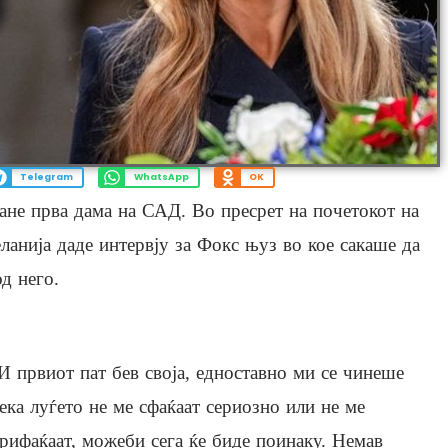
Telegram
WhatsApp
OK
ане прва дама на САД. Во пресрет на почетокот на
ланија даде интервју за Фокс њуз во кое сакаше да
од него.
И првиот пат бев своја, едноставно ми се чинеше
ека луѓето не ме сфаќаат сериозно или не ме
рифаќаат, можеби сега ќе биде поинаку. Немав