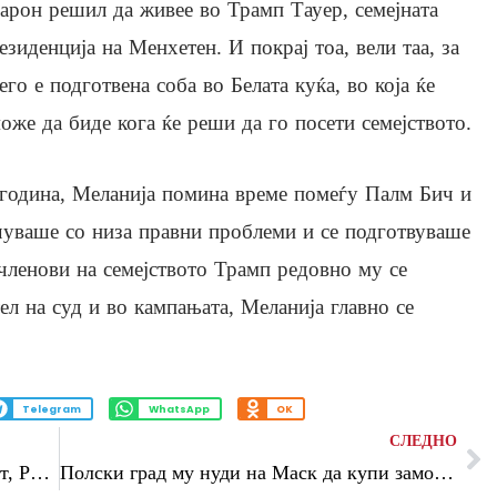
арон решил да живее во Трамп Тауер, семејната
езиденција на Менхетен. И покрај тоа, вели таа, за
его е подготвена соба во Белата куќа, во која ќе
оже да биде кога ќе реши да го посети семејството.
 година, Меланија помина време помеѓу Палм Бич и
чуваше со низа правни проблеми и се подготвуваше
 членови на семејството Трамп редовно му се
л на суд и во кампањата, Меланија главно се
Telegram
WhatsApp
OK
СЛЕДНО
Чешкиот премиер: Ова е клучен момент, Русија веќе не може да не уценува
Полски град му нуди на Маск да купи замок од 13 век за да му биде европско седиште