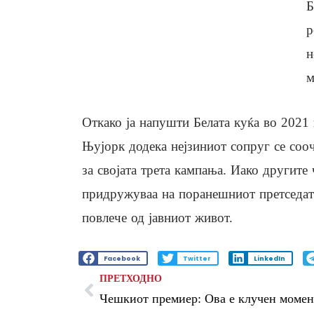
Б
р
н
м
Откако ја напушти Белата куќа во 2021
Њујорк додека нејзиниот сопруг се соо
за својата трета кампања. Иако другите
придружуваа на поранешниот претседате
повлече од јавниот живот.
Facebook
Twitter
LinkedIn
ПРЕТХОДНО