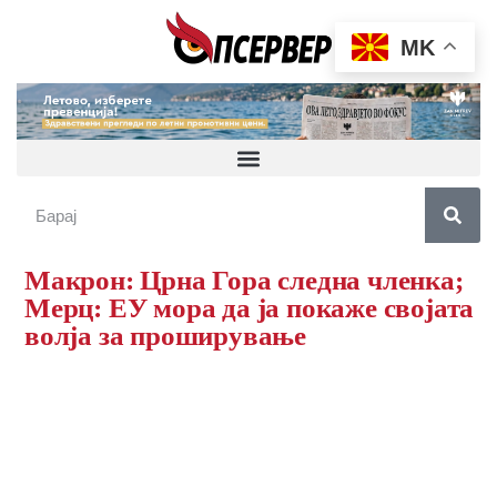
MK
Макрон: Црна Гора следна членка;
Мерц: ЕУ мора да ја покаже својата
волја за проширување