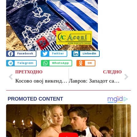
Facebook
Twitter
LinkedIn
Telegram
WhatsApp
OK
ПРЕТХОДНО
СЛЕДНО
Косово овој викенд ќе ги одржи третите избори за една година
Лавров: Западот сака да ја распарчи Русија