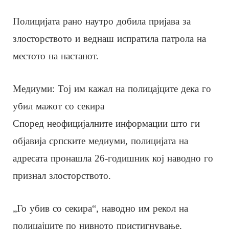
Полицијата рано наутро добила пријава за
злосторството и веднаш испратила патрола на
местото на настанот.
Медиуми: Тој им кажал на полицајците дека го
убил мажот со секира
Според неофицијалните информации што ги
објавија српските медиуми, полицијата на
адресата пронашла 26-годишник кој наводно го
признал злосторството.
„Го убив со секира“, наводно им рекол на
полицајците по нивното пристигнување.