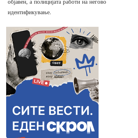
објавен, а полицијата работи на негово
идентификување.