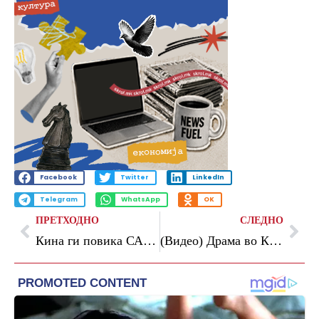
Facebook
Twitter
LinkedIn
Telegram
WhatsApp
OK
ПРЕТХОДНО
СЛЕДНО
Кина ги повика САД и Иран да избегнат нова ескалација на Блискиот Исток
(Видео) Драма во Калифорнија: Маж држи заложници во зграда, преговорите за нивно ослободување траат