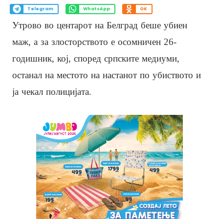
Telegram
WhatsApp
OK
Утрово во центарот на Белград беше убиен
маж, а за злосторството е осомничен 26-
годишник, кој, според српските медиуми,
останал на местото на настанот по убиството и
ја чекал полицијата.