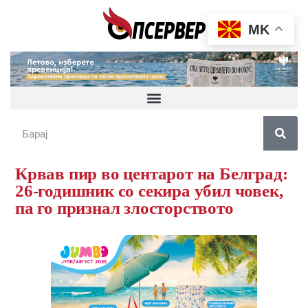
MK
Крвав пир во центарот на Белград:
26-годишник со секира убил човек,
па го признал злосторството