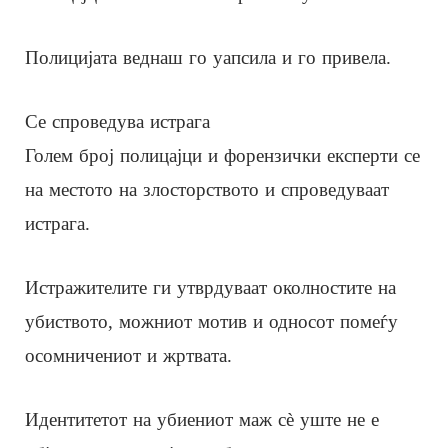
Полицијата веднаш го уапсила и го привела.
Се спроведува истрага
Голем број полицајци и форензички експерти се
на местото на злосторството и спроведуваат
истрага.
Истражителите ги утврдуваат околностите на
убиството, можниот мотив и односот помеѓу
осомничениот и жртвата.
Идентитетот на убиениот маж сè уште не е