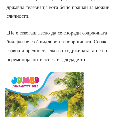
државна телевизија кога беше прашан за можни
сличности.
„Не е секогаш лесно да се спореди содржината
бидејќи не е сè видливо на површината. Сепак,
главната вредност лежи во содржината, а не во
церемонијалните аспекти“, додаде тој.