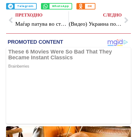
Telegram
WhatsApp
OK
ПРЕТХОДНО
СЛЕДНО
Маѓар патува во странство за прв пат како премиер, оди во Полска
(Видео) Украина по втор пат за една недела нападна руска рафинерија и хемиска фабрика