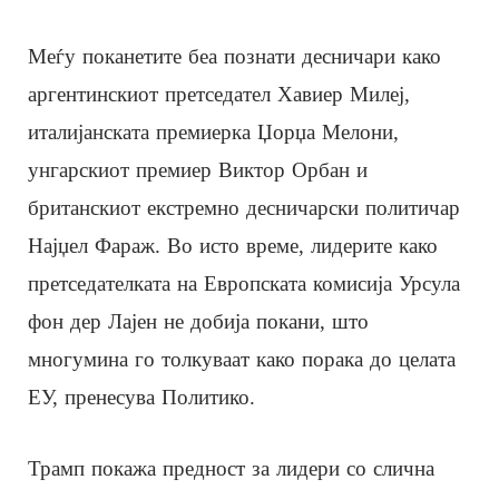
Меѓу поканетите беа познати десничари како
аргентинскиот претседател Хавиер Милеј,
италијанската премиерка Џорџа Мелони,
унгарскиот премиер Виктор Орбан и
британскиот екстремно десничарски политичар
Најџел Фараж. Во исто време, лидерите како
претседателката на Европската комисија Урсула
фон дер Лајен не добија покани, што
многумина го толкуваат како порака до целата
ЕУ, пренесува Политико.
Трамп покажа предност за лидери со слична