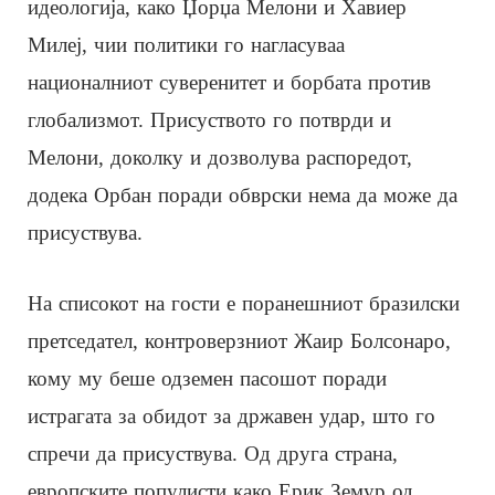
идеологија, како Џорџа Мелони и Хавиер
Милеј, чии политики го нагласуваа
националниот суверенитет и борбата против
глобализмот. Присуството го потврди и
Мелони, доколку и дозволува распоредот,
додека Орбан поради обврски нема да може да
присуствува.
На списокот на гости е поранешниот бразилски
претседател, контроверзниот Жаир Болсонаро,
кому му беше одземен пасошот поради
истрагата за обидот за државен удар, што го
спречи да присуствува. Од друга страна,
европските популисти како Ерик Земур од