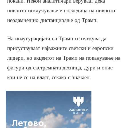
покани. Некои аналитичари веруваат дека
нивното исклучување е последица на нивното
неодамнешно дистанцирање од Трамп.
На инаугурацијата на Трамп се очекува да
присуствуваат најважните светски и европски
лидери, но акцентот на Трамп на поканување на
фигури од екстремната десница, дури и оние
кои не се на власт, секако е значаен.