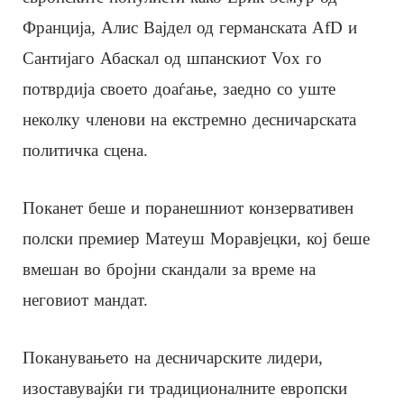
Франција, Алис Вајдел од германската AfD и
Сантијаго Абаскал од шпанскиот Vox го
потврдија своето доаѓање, заедно со уште
неколку членови на екстремно десничарската
политичка сцена.
Поканет беше и поранешниот конзервативен
полски премиер Матеуш Моравјецки, кој беше
вмешан во бројни скандали за време на
неговиот мандат.
Поканувањето на десничарските лидери,
изоставувајќи ги традиционалните европски