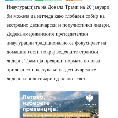
Инаугурацијата на Доналд Трамп на 20 јануари
би можела да изгледа како глобален собир на
екстремно десничарски и популистички лидери.
Додека американските претседателски
инаугурации традиционално се фокусираат на
домашни гости покрај водечките странски
лидери, Трамп ја прекрши нормата во оваа
прилика со поканување на десничарските
лидери и политичари од целиот свет.