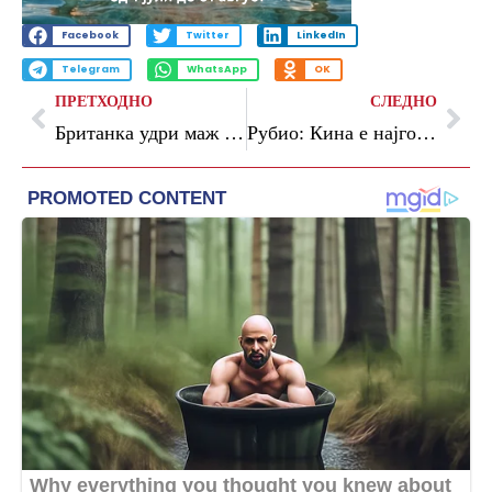
Facebook
Twitter
LinkedIn
Telegram
WhatsApp
OK
ПРЕТХОДНО
СЛЕДНО
Британка удри маж на скијање на Алпите и почина, тој ја скрши ногата
Рубио: Кина е најголемата закана за САД