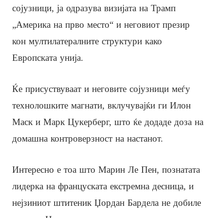
сојузници, ја одразува визијата на Трамп
„Америка на прво место“ и неговиот презир
кон мултилатералните структури како
Европската унија.
Ќе присуствуваат и неговите сојузници меѓу
технолошките магнати, вклучувајќи ги Илон
Маск и Марк Цукерберг, што ќе додаде доза на
домашна контроверзност на настанот.
Интересно е тоа што Марин Ле Пен, познатата
лидерка на француската екстремна десница, и
нејзиниот штитеник Џордан Бардела не добиле