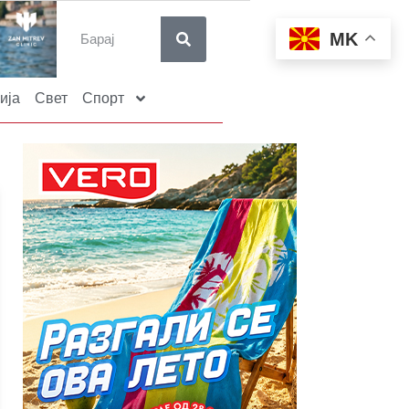
MK
ија
Свет
Спорт