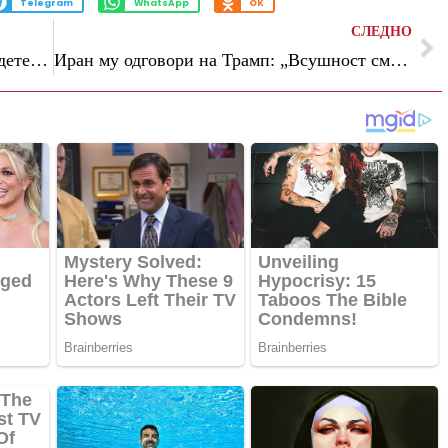
Telegram
WhatsApp
OK
СЛЕДНО
Индискиот премиер до граѓаните: Штедете гориво, работете од дома и не се мажете во странство
Иран му одговори на Трамп: „Всушност сме дарежливи“