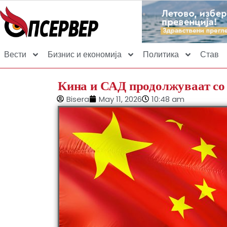
Вести
Бизнис и економија
Политика
Став
Кина и САД продолжуваат со 
Bisera
May 11, 2026
10:48 am