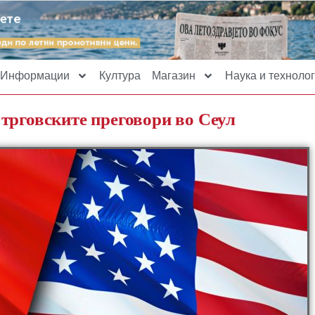
Информации
Култура
Магазин
Наука и технолог
трговските преговори во Сеул