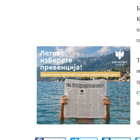
Б
К
п
п
Т
е
ц
с
о
Ф