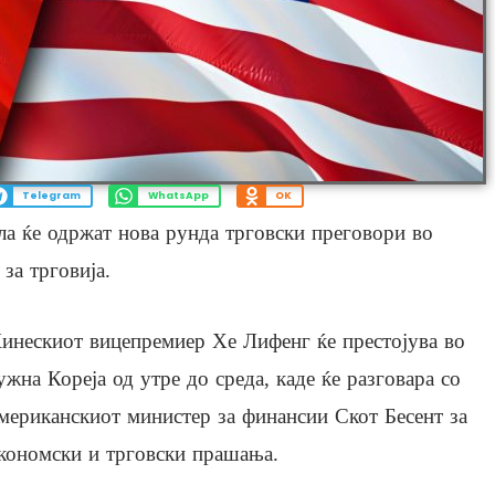
Telegram
WhatsApp
OK
а ќе одржат нова рунда трговски преговори во
за трговија.
инескиот вицепремиер Хе Лифенг ќе престојува во
ужна Кореја од утре до среда, каде ќе разговара со
мериканскиот министер за финансии Скот Бесент за
кономски и трговски прашања.