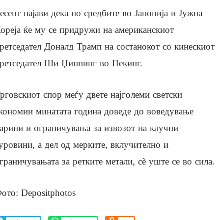
есент најави дека по средбите во Јапонија и Јужна
ореја ќе му се придружи на американскиот
ретседател Доналд Трамп на состанокот со кинескиот
ретседател Ши Џинпинг во Пекинг.
рговскиот спор меѓу двете најголеми светски
кономии минатата година доведе до воведување
арини и ограничувања за извозот на клучни
уровини, а дел од мерките, вклучително и
граничувањата за ретките метали, сè уште се во сила.
ото: Depositphotos