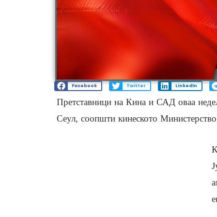
Facebook
Twitter
LinkedIn
Претставници на Кина и САД оваа недел
Сеул, соопшти кинеското Министерство 
К
Ј
а
е