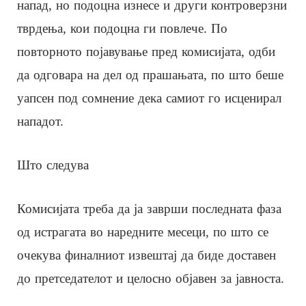
напад, но подоцна изнесе и други контроверзни
тврдења, кои подоцна ги повлече. По
повторното појавување пред комисијата, одби
да одговара на дел од прашањата, по што беше
уапсен под сомнение дека самиот го исценирал
нападот.
Што следува
Комисијата треба да ја заврши последната фаза
од истрагата во наредните месеци, по што се
очекува финалниот извештај да биде доставен
до претседателот и целосно објавен за јавноста.