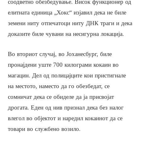
соодветно обезбедување. Висок функционер од
елитната единица „Хокс“ изјавил дека не биле
земени ниту отпечатоци ниту ДНК траги и дека
доказите биле чувани на несигурна локација.
Во вториот случај, во Јоханесбург, биле
пронајдени уште 700 килограми кокаин во
магацин. Дел од полицајците кои пристигнале
на местото, наместо да го обезбедат, се
сомничат дека се обиделе да ја присвојат
дрогата. Еден од нив признал дека без налог
влегол во објектот и наредил кокаинот да се
товари во службено возило.