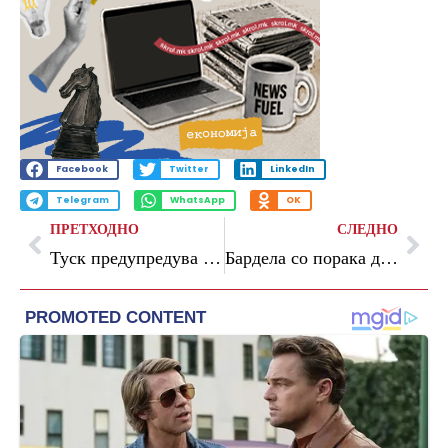
Facebook
Twitter
LinkedIn
Telegram
WhatsApp
OK
ПРЕТХОДНО
СЛЕДНО
Туск предупредува по заканите на Медведев: Сите во НАТО конечно треба да почнат сериозно да ги сфаќаат овие зборови
Бардела со порака до Европа: Купувајте француски „Рафал“ наместо американски „Ф-35“ ако сакате нуклеарен штит