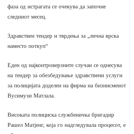
фаза од истрагата се очекува да започне
следниот месец.
Здравствен тендер и тврдења за „лична врска
наместо поткуп“
Еден од најконтроверзните случаи се однесува
на тендер за обезбедување здравствени услуги
за полицијата доделен на фирма на бизнисменот
Вусимузи Матлала.
Високата полициска службеничка бригадир
Рашел Матјенг, која го надгледувала процесот, е