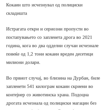
Кокаин што исчезнувал од полициски
складишта
Истрагата откри и сериозни пропусти во
постапувањето со запленета дрога во 2021
година, кога во два одделни случаи исчезнале
повеќе од 1,2 тони кокаин вреден десетици
милиони долари.
Во првиот случај, во близина на Дурбан, биле
запленети 541 килограм кокаин скриени во
контејнер со животинска храна. Подоцна
дрогата исчезнала од полициски магацин без