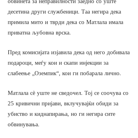
обвинета за неправилности заедно со уште
десетина други службеници. Таа негира дека
примила мито и тврди дека со Матлала имала
приватна љубовна врска.
Пред комисијата изјавила дека од него добивала
подароци, меѓу кои и скапи инјекции за
слабеење „Оземпик“, кои ги побарала лично.
Матлала сè уште не сведочел. Тој се соочува со
25 кривични пријави, вклучувајќи обиди за
убиство и киднапирања, но ги негира сите
обвинувања.