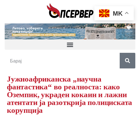
MK
Јужноафриканска „научна
фантастика“ во реалноста: како
Оземпик, украден кокаин и лажни
атентати ја разоткрија полициската
корупција