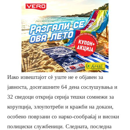
Иако извештајот сè уште не е објавен за
јавноста, досегашните 64 дена сослушувања и
32 сведоци открија серија тешки сомнежи за
корупција, злоупотреби и кражби на докази,
особено поврзани со нарко-сообраќај и високи
полициски службеници. Следната, последна