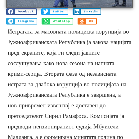
Facebook
Twitter
LinkedIn
Telegram
WhatsApp
OK
Истрагата за масовната полициска корупција во
Јужноафриканската Република ја закова нацијата
пред екраните, која ги следи јавните
сослушувања како нова сезона на напната
крими-серија. Втората фаза од независната
истрага за длабока корупција во полицијата на
Јужноафриканската Република е завршена, а
нов привремен извештај е доставен до
претседателот Сирил Рамафоса. Комисијата ја
предводи пензионираниот судија Мбуисели
Мадланга, а е формирана минатата година по