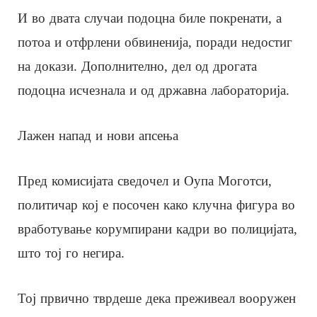
И во двата случаи подоцна биле покренати, а
потоа и отфрлени обвиненија, поради недостиг
на докази. Дополнително, дел од дрогата
подоцна исчезнала и од државна лабораторија.
Лажен напад и нови апсења
Пред комисијата сведочел и Оупа Моготси,
политичар кој е посочен како клучна фигура во
вработување корумпирани кадри во полицијата,
што тој го негира.
Тој првично тврдеше дека преживеал вооружен