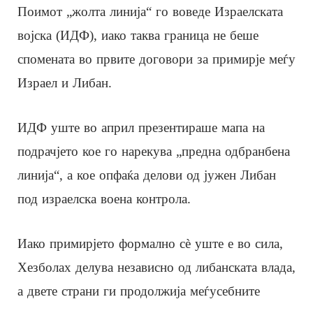
Поимот „жолта линија“ го воведе Израелската
војска (ИДФ), иако таква граница не беше
спомената во првите договори за примирје меѓу
Израел и Либан.
ИДФ уште во април презентираше мапа на
подрачјето кое го нарекува „предна одбранбена
линија“, а кое опфаќа делови од јужен Либан
под израелска воена контрола.
Иако примирјето формално сè уште е во сила,
Хезболах делува независно од либанската влада,
а двете страни ги продолжија меѓусебните