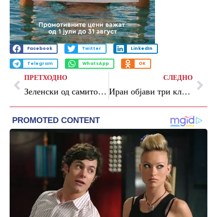
Facebook
Twitter
LinkedIn
Telegram
WhatsApp
OK
ПРЕТХОДНО
СЛЕДНО
Зеленски од самитот во Киев: Русија се обидува да ја вклучи Белорусија во војната против Украина
Иран објави три клучни црвени линии