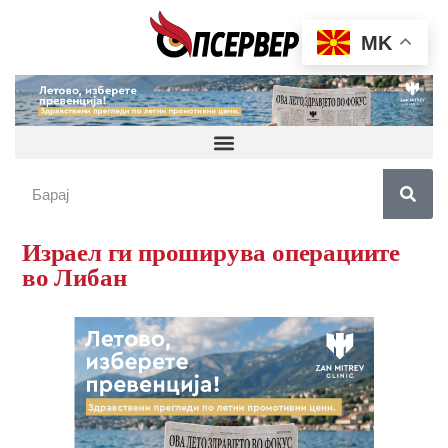
MK
Израел ги проширува операциите
во Либан