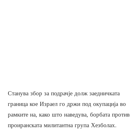
Станува збор за подрачје долж заедничката
граница кое Израел го држи под окупација во
рамките на, како што наведува, борбата против
проиранската милитантна група Хезболах.