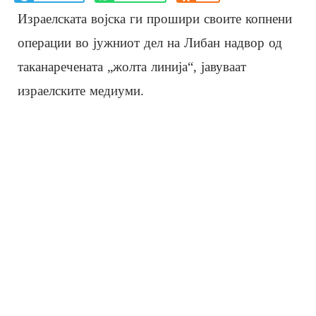
Израелската војска ги прошири своите копнени
операции во јужниот дел на Либан надвор од
таканаречената „жолта линија“, јавуваат
израелските медиуми.