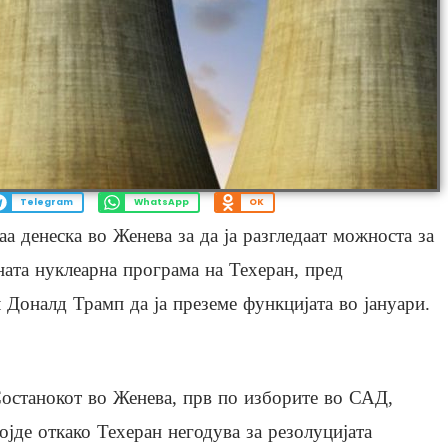
Telegram
WhatsApp
OK
а денеска во Женева за да ја разгледаат можноста за
ата нуклеарна програма на Техеран, пред
 Доналд Трамп да ја преземе функцијата во јануари.
останокот во Женева, прв по изборите во САД,
ојде откако Техеран негодува за резолуцијата