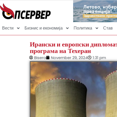
Вести
Бизнис и економија
Политика
Став
Ирански и европски дипломат
програма на Техеран
Bisera
November 29, 2024
1:31 pm