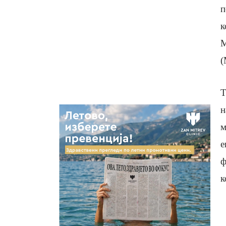
п
к
М
(
Т
н
м
е
ф
к