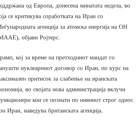
оддржана од Европа, донесена минатата недела, во
оја се критикува соработката на Иран со
еѓународната агенција за атомска енергија на ОН
МААЕ), објави Ројтерс.
рамп, кој за време на претходниот мандат го
апушти нуклеарниот договор со Иран, по курс на
аксимален притисок за слабеење на иранската
кономија, во својата нова администрација вклучи
ункционери кои се познати по нивниот строг однос
он Иран, наведува британската агенција.