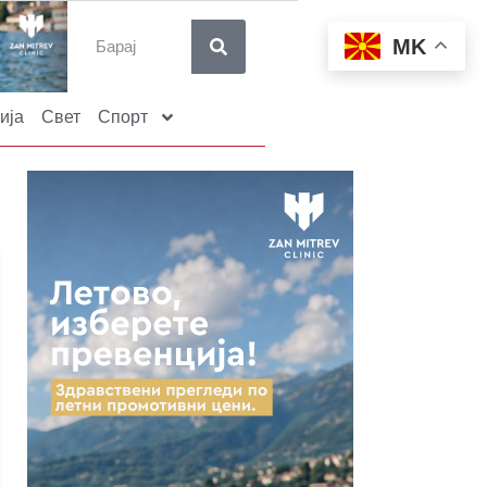
MK
ија
Свет
Спорт