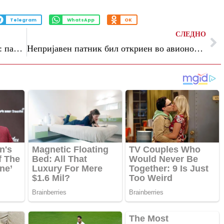
Telegram
WhatsApp
OK
СЛЕДНО
Руската армија незапирливо напредува: паднаа уште две важни места на рутата Донецк
Непријавен патник бил откриен во авионот од Њујорк за Париз