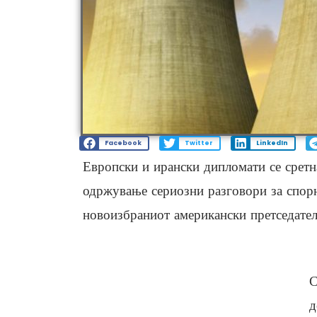
Facebook
Twitter
LinkedIn
Европски и ирански дипломати се сретна
одржување сериозни разговори за спорн
новоизбраниот американски претседател
С
д