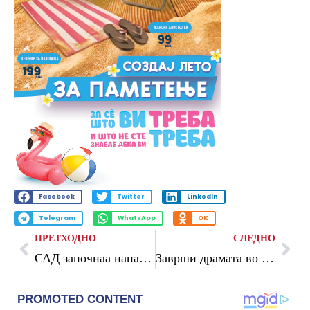
Facebook
Twitter
LinkedIn
Telegram
WhatsApp
OK
ПРЕТХОДНО
СЛЕДНО
САД започнаа напади врз иранскиот остров Кешм
Заврши драмата во Дортмунд: Србин ги држеше трите ќерки како заложници, подоцна се предаде