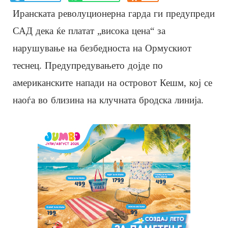
Иранската револуционерна гарда ги предупреди
САД дека ќе платат „висока цена“ за
нарушување на безбедноста на Ормускиот
теснец. Предупредувањето дојде по
американските напади на островот Кешм, кој се
наоѓа во близина на клучната бродска линија.