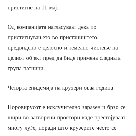
пристигне на 11 мај.
Од компанијата нагласуваат дека по
пристигнувањето во пристаништето,
предвидено е целосно и темелно чистење на
целиот објект пред да биде примена следната
група патници.
Четврта епидемија на крузери оваа година
Норовирусот е исклучително заразен и брзо се
шири во затворени простори каде престојуваат
многу луѓе, поради што крузерите често се