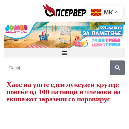
MK
Хаос на уште еден луксузен крузер:
повеќе од 100 патници и членови на
екипажот заразени со норовирус