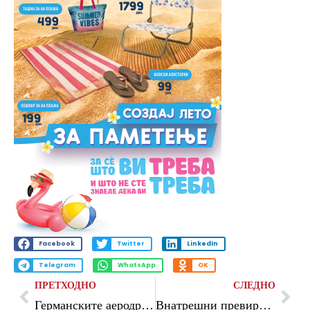
Facebook
Twitter
LinkedIn
Telegram
WhatsApp
OK
ПРЕТХОДНО
СЛЕДНО
Германските аеродроми предупредуваат: Можни масовни откажувања на летови и поскапи билети
Внатрешни превирања во Техеран: ултрарадикалниот „Фронт на отпорот“ ги минира преговорите со САД