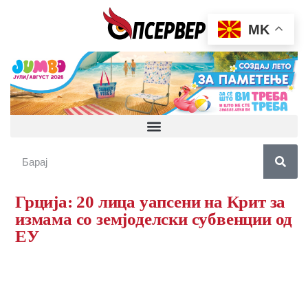
MK
Грција: 20 лица уапсени на Крит за
измама со земјоделски субвенции од
ЕУ