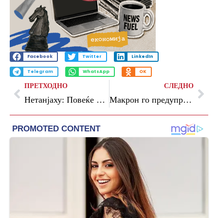
Facebook
Twitter
LinkedIn
Telegram
WhatsApp
OK
ПРЕТХОДНО
СЛЕДНО
Нетанјаху: Повеќе немам влијание врз Трамп кога станува збор за Иран
Макрон го предупреди Лукашенко да не ја вовлекува Белорусија подлабоко во војната против Украина