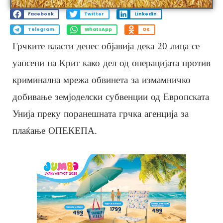
Facebook
Twitter
LinkedIn
Telegram
WhatsApp
OK
Грчките власти денес објавија дека 20 лица се
уапсени на Крит како дел од операцијата против
криминална мрежа обвинета за измамничко
добивање земјоделски субвенции од Европската
Унија преку поранешната грчка агенција за
плаќање ОПЕКЕПА.